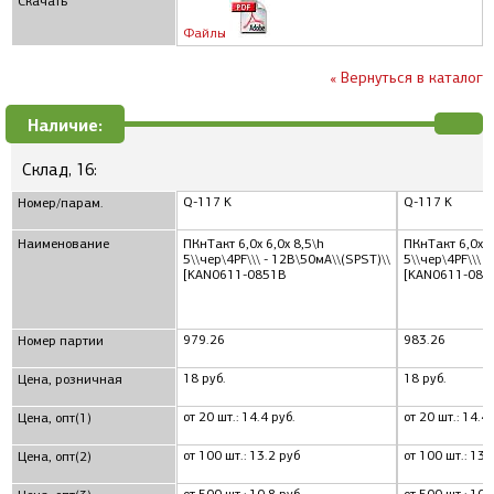
Скачать
Файлы
« Вернуться в каталог
Наличие:
Склад, 16:
Q-117 K
Q-117 K
Номер/парам.
Наименование
ПКнТакт 6,0x 6,0x 8,5\h
ПКнТакт 6,0x 6
5\\чер\4PF\\\ - 12В\50мА\\(SPST)\\
5\\чер\4PF\\\ 
[KAN0611-0851B
[KAN0611-085
979.26
983.26
Номер партии
18 руб.
18 руб.
Цена, розничная
от 20 шт.: 14.4 руб.
от 20 шт.: 14.4 
Цена, опт(1)
от 100 шт.: 13.2 руб
от 100 шт.: 13.
Цена, опт(2)