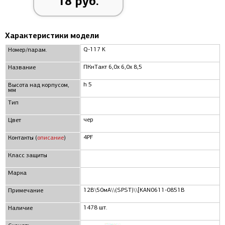
18 руб.
Характеристики модели
Q-117 K
Номер/парам.
ПКнТакт 6,0x 6,0x 8,5
Название
h 5
Высота над корпусом,
мм
Тип
чер
Цвет
4PF
Контакты (
описание
)
Класс защиты
Марка
12В\50мА\\(SPST)\\[KAN0611-0851B
Примечание
1478 шт.
Наличие