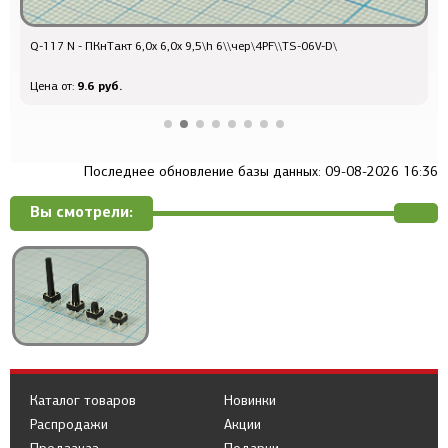
Q-117 N - ПКнТакт 6,0x 6,0x 9,5\h 6\\чер\4PF\\TS-06V-D\
Q
9.6 руб.
Цена от:
Ц
Последнее обновление базы данных: 09-08-2026 16:36
Вы смотрели:
Каталог товаров
Новинки
Распродажи
Акции