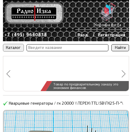
Корзина пуста
+7 (495) 9640838
Вход
/
Регистрация
Каталог
Товар по предварительному заказу это
экономия финансов.
Кварцевые генераторы / гк 20000 \\ТЕРЕК\TTL\5В\ГК25-П-*\