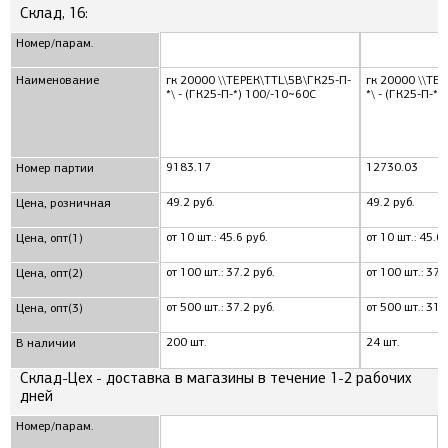
Склад, 16:
Номер/парам.
Наименование
гк 20000 \\ТЕРЕК\TTL\5В\ГК25-П-
гк 20000 \\ТЕ
*\ - (ГК25-П-*) 100/-10~60C
*\ - (ГК25-П-*
9183.17
12730.03
Номер партии
49.2 руб.
49.2 руб.
Цена, розничная
от 10 шт.: 45.6 руб.
от 10 шт.: 45.6 
Цена, опт(1)
от 100 шт.: 37.2 руб.
от 100 шт.: 37.
Цена, опт(2)
от 500 шт.: 37.2 руб.
от 500 шт.: 31.
Цена, опт(3)
200 шт.
24 шт.
В наличии
Склад-Цех - доставка в магазины в течение 1-2 рабочих
дней
Номер/парам.