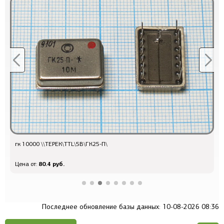
гк 10000 \\ТЕРЕК\TTL\5В\ГК25-П\
Q
80.4 руб.
Цена от:
Ц
Последнее обновление базы данных: 10-08-2026 08:36