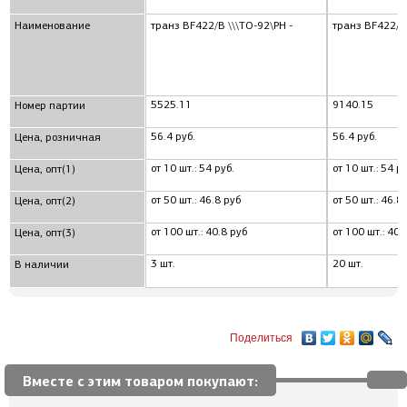
Наименование
транз BF422/B \\\TO-92\PH -
транз BF422/B 
5525.11
9140.15
Номер партии
56.4 руб.
56.4 руб.
Цена, розничная
от 10 шт.: 54 руб.
от 10 шт.: 54 ру
Цена, опт(1)
от 50 шт.: 46.8 руб
от 50 шт.: 46.8
Цена, опт(2)
от 100 шт.: 40.8 руб
от 100 шт.: 40.
Цена, опт(3)
3 шт.
20 шт.
В наличии
Поделиться
Вместе с этим товаром покупают: