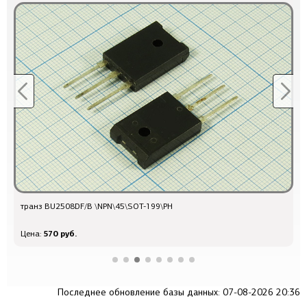
транз BU2508DF/B \NPN\45\SOT-199\PH
т
570 руб.
Цена:
Ц
Последнее обновление базы данных: 07-08-2026 20:36