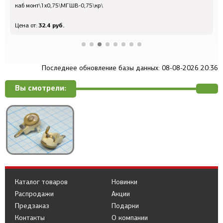
каб монт\1x0,75\МГШВ-0,75\кр\
к
32.4 руб.
Цена от:
Ц
Последнее обновление базы данных: 08-08-2026 20:36
Вы смотрели:
Каталог товаров
Новинки
Распродажи
Акции
Предзаказ
Подарки
Контакты
О компании