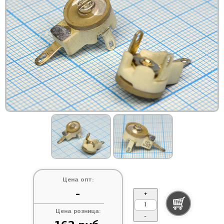
Цена опт:
-
+
Цена розница:
-