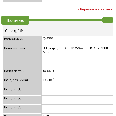
« Вернуться в каталог
Наличие:
Склад, 16:
Q-6386
Номер/парам.
Наименование
КПодстр 8,0~30,0 пФ\350\\\ -60~85C\\2C\КПК-
МП\ -
8985.13
Номер партии
162 руб.
Цена, розничная
Цена, опт(1)
Цена, опт(2)
Цена, опт(3)