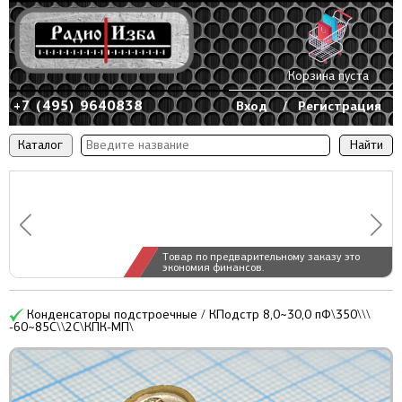
Корзина пуста
+7 (495) 9640838
Вход
/
Регистрация
Каталог
Товар по предварительному заказу это
экономия финансов.
Конденсаторы подстроечные / КПодстр 8,0~30,0 пФ\350\\\
-60~85C\\2C\КПК-МП\