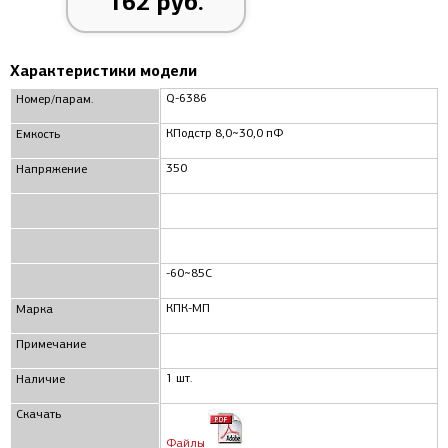
162 руб.
Характеристики модели
Q-6386
Номер/парам.
КПодстр 8,0~30,0 пФ
Емкость
350
Напряжение
-60~85C
КПК-МП
Марка
Примечание
1 шт.
Наличие
Скачать
Файлы