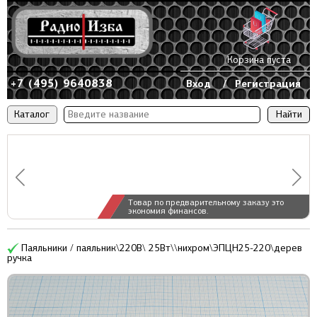
Корзина пуста
+7 (495) 9640838
Вход
/
Регистрация
Каталог
Товар по предварительному заказу это
экономия финансов.
Паяльники / паяльник\220В\ 25Вт\\нихром\ЭПЦН25-220\дерев
ручка