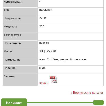
-
Номер/парам.
паяльник
Тип
220В
Напряжение
25Вт
Мощность
Температура
нихром
Нагреватель
ЭПЦН25-220
Марка
жало Cu d4мм,слюдяной,с подставк
Примечание
5 шт.
Наличие
Скачать
Файлы
« Вернуться в каталог
Наличие: