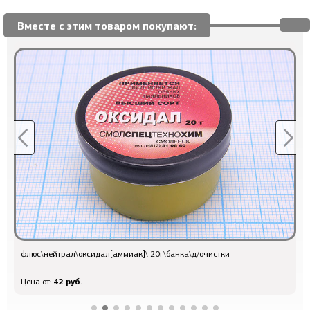
Вместе с этим товаром покупают:
флюс\нейтрал\оксидал[аммиак]\ 20г\банка\д/очистки
п
42 руб.
Цена от:
Ц