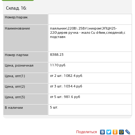
Склад, 16:
Номер/парам.
Наименование
паяльник\220В\ 25Вт\\нихром\ЭПЦН25-
220\дерев ручка - жало Cu d4мм,слюдяной,с
подставк
8388.23
Номер партии
1170 руб.
Цена, розничная
от 2 шт.: 1082.4 руб.
Цена, опт(1)
от 3 шт.: 1034.4 руб
Цена, опт(2)
от 5 шт.: 981.6 руб
Цена, опт(3)
5 шт.
В наличии
Поделиться