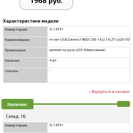
1968 руб.
Характеристики модели
Q-14391
Номер/парам.
гн пит USB2/вело\14ВDC/5В-1А/2,1А\2T\\d20-30\I
Наименование
крепеж на руль d20-30мм\зажим\
Примечание
4 шт.
Наличие
-
Скачать
« Вернуться в каталог
Наличие:
Склад, 16:
Q-14391
Номер/парам.