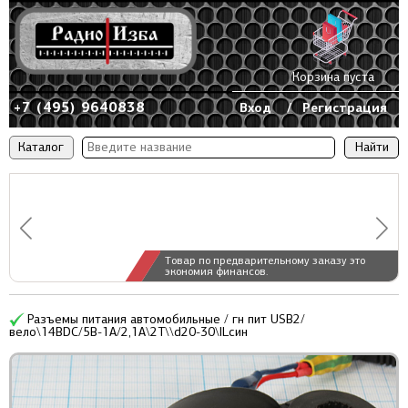
Корзина пуста
+7 (495) 9640838
Вход
/
Регистрация
Каталог
Товар по предварительному заказу это
экономия финансов.
Разъемы питания автомобильные / гн пит USB2/
вело\14ВDC/5В-1А/2,1А\2T\\d20-30\ILсин