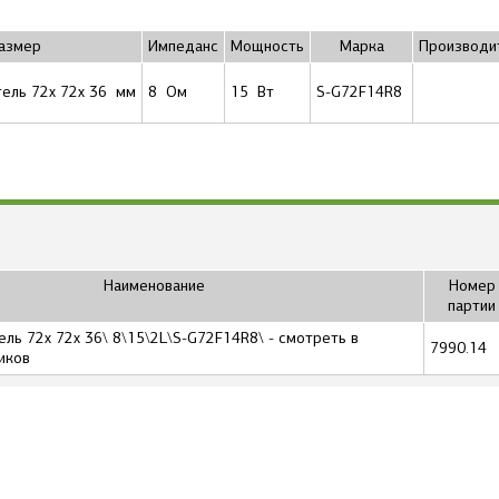
азмер
Импеданс
Мощность
Марка
Производи
ель 72x 72x 36 мм
8 Ом
15 Вт
S-G72F14R8
Наименование
Номер
партии
ль 72x 72x 36\ 8\15\2L\S-G72F14R8\ - смотреть в
7990.14
иков