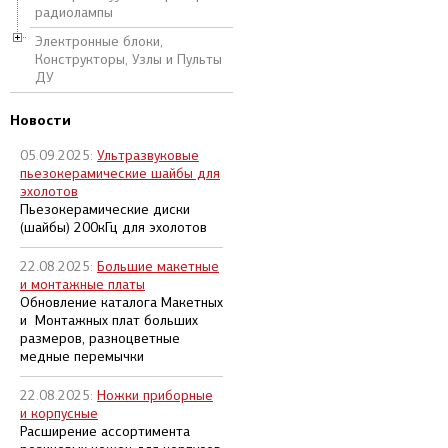
радиолампы
Электронные блоки,
Конструкторы, Узлы и Пульты
ДУ
Новости
05.09.2025:
Ультразвуковые
пьезокерамические шайбы для
эхолотов
Пьезокерамические диски
(шайбы) 200кГц для эхолотов
22.08.2025:
Большие макетные
и монтажные платы
Обновление каталога Макетных
и Монтажных плат больших
размеров, разноцветные
медные перемычки
22.08.2025:
Ножки приборные
и корпусные
Расширение ассортимента