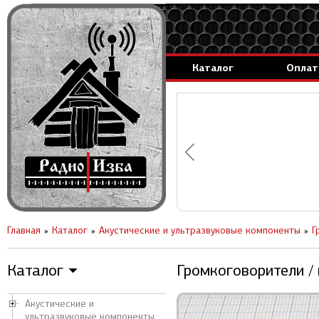
Каталог
Оплат
аммируемые генераторы.
вление за 1 день.
Главная
Каталог
Акустические и ультразвуковые компоненты
Г
Каталог
Громкоговорители /
▼
Акустические и
ультразвуковые компоненты