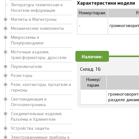
Характеристики модели
Литература техническая и
Носители информации
Номер/парам.
Р
Магниты и Магнетроны
-
громкоговорит
Механические компоненты
Микросхемы и
Полупроводники
Моточные изделия,
Наличие:
трансформаторы, дроссели
Переключатели
Склад, 16:
Резисторы
Номер/
Реле, контакторы, пускатели и
парам.
герконы
громкоговорите
Светоиндикация и
разделе динам
Оптоэлектроника
Соединительные изделия,
Разъёмы и Удлинители
Устройства защиты
Электровакуумные приборы и