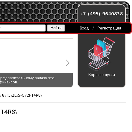
+7 (495) 9640838
Вход
/
Регистрация
Корзина пуста
предварительному заказу это
финансов.
\ 8\15\2L\S-G72F14R8\
F14R8\