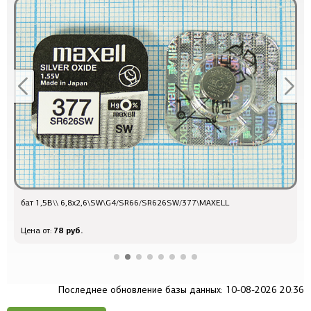
бат 1,5В\\ 6,8x2,6\SW\G4/SR66/SR626SW/377\MAXELL
б
78 руб.
Цена от:
Ц
Последнее обновление базы данных: 10-08-2026 20:36