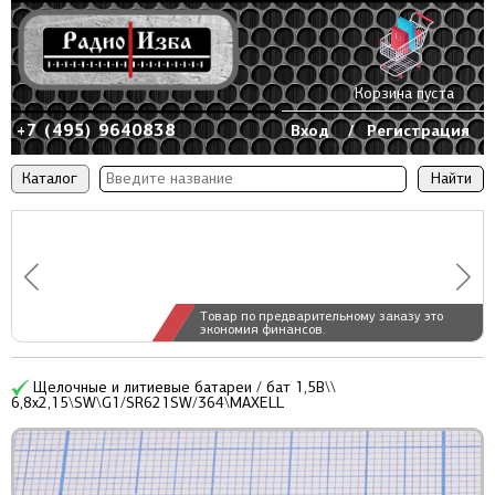
Корзина пуста
+7 (495) 9640838
Вход
/
Регистрация
Каталог
Товар по предварительному заказу это
экономия финансов.
Щелочные и литиевые батареи / бат 1,5В\\
6,8x2,15\SW\G1/SR621SW/364\MAXELL