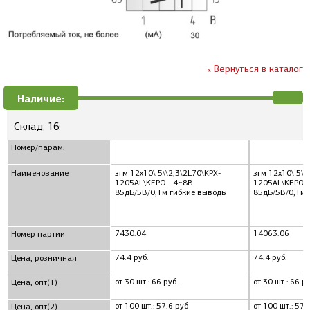
« Вернуться в каталог
Наличие:
Склад, 16:
Номер/парам.
Наименование
згм 12x10\ 5\\2,3\2L70\KPX-
згм 12x10\ 5\\
1205AL\KEPO - 4~8В
1205AL\KEPO -
85дБ/5В/0,1м гибкие выводы
85дБ/5В/0,1м 
7430.04
14063.06
Номер партии
74.4 руб.
74.4 руб.
Цена, розничная
от 30 шт.: 66 руб.
от 30 шт.: 66 ру
Цена, опт(1)
от 100 шт.: 57.6 руб
от 100 шт.: 57.
Цена, опт(2)