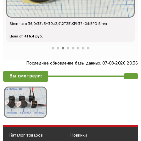
Siren - згп 36,0x35\ 5~30\\2,9\2T25\KPI-3740\KEPO Siren
Q
416.4 руб.
Цена от:
Ц
Последнее обновление базы данных: 07-08-2026 20:36
Вы смотрели:
Каталог товаров
Новинки