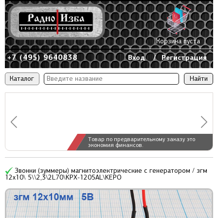
Корзина пуста
+7 (495) 9640838
Вход
/
Регистрация
Каталог
Товар по предварительному заказу это
экономия финансов.
Звонки (зуммеры) магнитоэлектрические c генератором / згм
12x10\ 5\\2,3\2L70\KPX-1205AL\KEPO