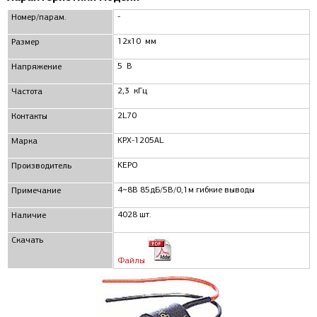
-
Номер/парам.
12x10 мм
Размер
5 В
Напряжение
2,3 кГц
Частота
2L70
Контакты
KPX-1205AL
Марка
KEPO
Производитель
4~8В 85дБ/5В/0,1м гибкие выводы
Примечание
4028 шт.
Наличие
Скачать
Файлы