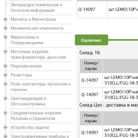
Литература техническая и
Q-14097
шт LEMO\10P\к
Носители информации
Магниты и Магнетроны
Механические компоненты
Микросхемы и
Наличие:
Полупроводники
Моточные изделия,
Склад, 16:
трансформаторы, дроссели
Номер/
Переключатели
парам.
Резисторы
шт LEMO\10P\каб
Q-14097
310CLL/FGG-1B-
Реле, контакторы, пускатели и
герконы
шт LEMO\10P\каб
Q-14097
310CLL/FGG-1B-
Светоиндикация и
Оптоэлектроника
Склад-Цех - доставка в ма
Соединительные изделия,
Номер/
Разъёмы и Удлинители
парам.
Устройства защиты
шт LEMO\10P\каб
Q-14097
310CLL/FGG-1B-
Электровакуумные приборы и