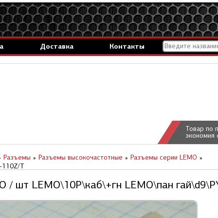
а
Доставка
Контакты
Товар по 
экономия 
Разъемы
Разъемы высокочастотные
Разъемы серии LEMO
-110Z/T
O / шт LEMO\10P\каб\+гн LEMO\пан гай\d9\P