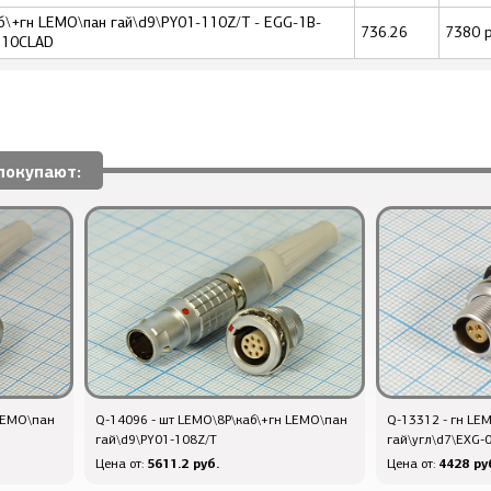
\+гн LEMO\пан гай\d9\PY01-110Z/T - EGG-1B-
736.26
7380 р
310CLAD
покупают:
 LEMO\пан
Q-14096 - шт LEMO\8P\каб\+гн LEMO\пан
Q-13312 - гн LE
гай\d9\PY01-108Z/T
гай\угл\d7\EXG-
5611.2 руб.
4428 ру
Цена от:
Цена от: