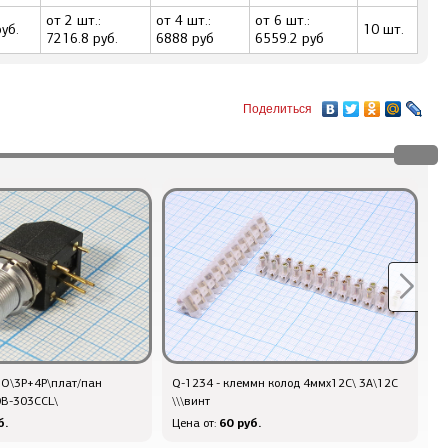
от 2 шт.:
от 4 шт.:
от 6 шт.:
уб.
10 шт.
7216.8 руб.
6888 руб
6559.2 руб
Поделиться
MO\3P+4P\плат/пан
Q-1234 - клеммн колод 4ммx12C\ 3А\12C
Q
0B-303CCL\
\\\винт
г
б.
60 руб.
Цена от:
Ц