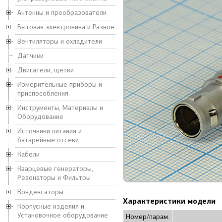
Антенны и преобразователи
Бытовая электроника и Разное
Вентиляторы и охладители
Датчики
Двигатели, щетки
Измерительные приборы и
приспособления
Инструменты, Материалы и
Оборудование
Источники питания и
батарейные отсеки
Кабели
Кварцевые генераторы,
Резонаторы и Фильтры
Конденсаторы
Характеристики модели
Корпусные изделия и
Установочное оборудование
Номер/парам.