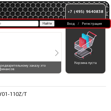
+7 (495) 9640838
Вход
/
Регистрация
Корзина пуста
предварительному заказу это
финансов.
Y01-110Z/T