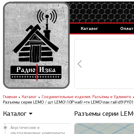
Каталог
Оплат
аммируемые генераторы.
вление за 1 день.
Главная
Каталог
Соединительные изделия, Разъёмы и Удлините
Разъемы серии LEMO / шт LEMO\10P\каб\+гн LEMO\пан гай\d9\PY01
Каталог
Разъемы серии LEM
▼
Акустические и
ультразвуковые компоненты