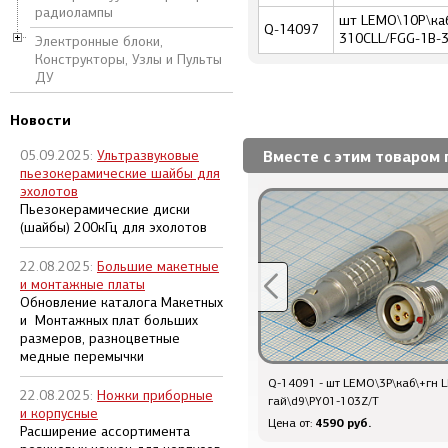
радиолампы
шт LEMO\10P\каб
Q-14097
310CLL/FGG-1B-
Электронные блоки,
Конструкторы, Узлы и Пульты
ДУ
Новости
Вместе с этим товаром 
05.09.2025:
Ультразвуковые
пьезокерамические шайбы для
эхолотов
Пьезокерамические диски
(шайбы) 200кГц для эхолотов
22.08.2025:
Большие макетные
и монтажные платы
Обновление каталога Макетных
и Монтажных плат больших
размеров, разноцветные
медные перемычки
Q-12537 - шт LEMO\3P\каб\+гн LEMO\пан
Q-14091 - шт LEMO\3P\каб\+гн
22.08.2025:
Ножки приборные
гай\d7\PY01-003Z/T
гай\d9\PY01-103Z/T
и корпусные
4758 руб.
4590 руб.
Цена от:
Цена от:
Расширение ассортимента