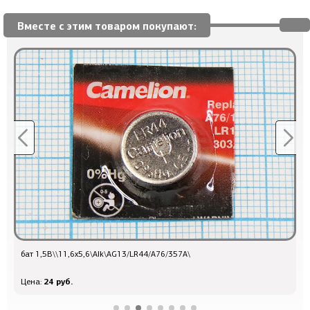
Вместе с этим товаром покупают:
бат 1,5В\\11,6x5,6\Alk\AG13/LR44/A76/357A\
б
24 руб.
Цена:
Ц