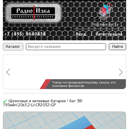
Корзина пуста
+7 (495) 9640838
Вход
/
Регистрация
Каталог
Товар по предварительному заказу это
экономия финансов.
Щелочные и литиевые батареи / бат 3В\
195мАч\20x3,2\Li\CR2032\GP