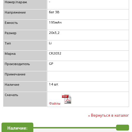
-
Номер/парам.
бат 3В
Напряжение
195мАч
Емкость
20x3,2
Размер
Li
Тип
CR2032
Марка
GP
Производитель
Примечание
14 шт.
Наличие
Скачать
Файлы
« Вернуться в каталог
Наличие: