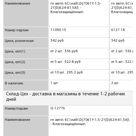
Наименование
гн авто\ 6C\\каб\\DJ7061Y-1,5-
гн авто\ 6C\\к
21[DJ624-A1,5A]\ -
21[DJ624-A1,5A
Влагозащищённые\
Влагозащищён
11090.15
6127.18
Номер партии
342 руб.
342 руб.
Цена, розничная
от 2 шт.: 336 руб.
от 2 шт.: 336 ру
Цена, опт(1)
от 5 шт.: 322.8 руб
от 5 шт.: 322.8
Цена, опт(2)
от 10 шт.: 295.2 руб
от 10 шт.: 295.
Цена, опт(3)
1 шт.
2 шт.
В наличии
Склад-Цех - доставка в магазины в течение 1-2 рабочих
дней
Q-12776
Номер/парам.
Наименование
гн авто\ 6C\\каб\\DJ7061Y-1,5-21[DJ624-A1,5A]\
- Влагозащищённые\