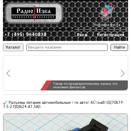
Корзина пуста
+7 (495) 9640838
Вход
/
Регистрация
Каталог
Товар по предварительному заказу это
экономия финансов.
Разъемы питания автомобильные / гн авто\ 6C\\каб\\DJ7061Y-
1,5-21[DJ624-A1,5A]\