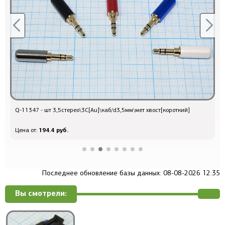
Q-11347 - шт 3,5стерео\3C[Au]\каб/d3,5мм\мет хвост[короткий]
и
194.4 руб.
Цена от:
Ц
Последнее обновление базы данных: 08-08-2026 12:35
Вы смотрели: