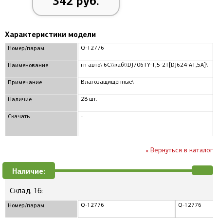
342 руб.
Характеристики модели
Q-12776
Номер/парам.
гн авто\ 6C\\каб\\DJ7061Y-1,5-21[DJ624-A1,5A]\
Наименование
Влагозащищённые\
Примечание
28 шт.
Наличие
-
Скачать
« Вернуться в каталог
Наличие:
Склад, 16:
Q-12776
Q-12776
Номер/парам.