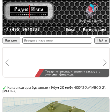
Корзина пуста
+7 (495) 9640838
Вход
/
Регистрация
Каталог
Товар по предварительному заказу это
экономия финансов.
Конденсаторы бумажные / Кбум 20 мкФ\ 400\\20\\\\MBGO-2\
[МБГО-2]