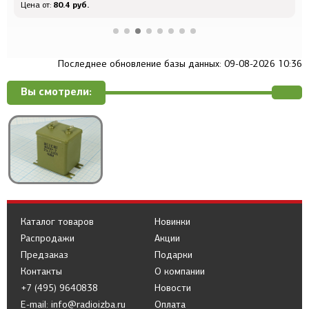
80.4 руб.
Цена от:
Ц
Последнее обновление базы данных: 09-08-2026 10:36
Вы смотрели:
Каталог товаров
Новинки
Распродажи
Акции
Предзаказ
Подарки
Контакты
О компании
+7 (495) 9640838
Новости
E-mail: info@radioizba.ru
Оплата