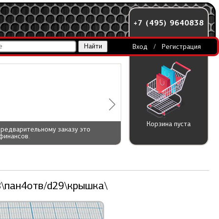
+7 (495) 9640838
Вход
/
Регистрация
Корзина пуста
предварительному заказу это
финансов.
В\пан4отв/d29\крышка\