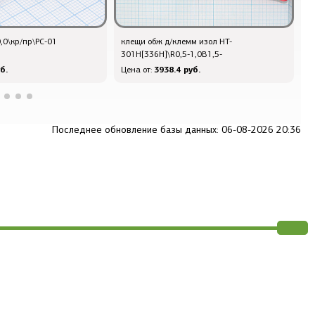
,0\кр/пр\PC-01
клещи обж д/клемм изол HT-
Q
301H[336H]\R0,5-1,0B1,5-
d
б.
3938.4 руб.
Цена от:
Ц
Последнее обновление базы данных: 06-08-2026 20:36