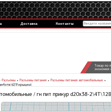
а
Доставка
Контакты
Товар по 
экономия 
Разъемы
Разъемы питания
Разъемы питания автомобильные
пан4отв/d29\крышка\
томобильные / гн пит прикур d20x38-2\4T\12