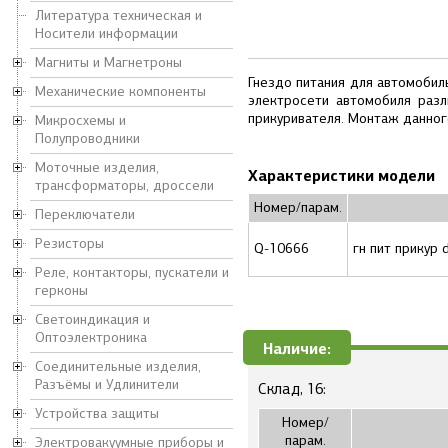
Литература техническая и
Носители информации
Магниты и Магнетроны
Гнездо питания для автомобил
Механические компоненты
электросети автомобиля раз
прикуривателя. Монтаж данног
Микросхемы и
Полупроводники
Моточные изделия,
Характеристики модели
трансформаторы, дроссели
Номер/парам.
Переключатели
Резисторы
Q-10666
гн пит прикур
Реле, контакторы, пускатели и
герконы
Светоиндикация и
Оптоэлектроника
Наличие:
Соединительные изделия,
Разъёмы и Удлинители
Склад, 16:
Устройства защиты
Номер/
парам.
Электровакуумные приборы и