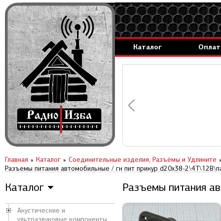
Каталог
Оплат
аммируемые генераторы.
вление за 1 день.
Главная
Каталог
Соединительные изделия, Разъёмы и Удлините
Разъемы питания автомобильные / гн пит прикур d20x38-2\4T\12В\
Каталог
Разъемы питания ав
▼
Акустические и
ультразвуковые компоненты