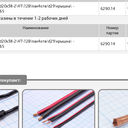
 d20x38-2\4T\12В\пан4отв/d29\крышка\ -
6290.14
65
газины в течение 1-2 рабочих дней
Наименование
Номер
партии
 d20x38-2\4T\12В\пан4отв/d29\крышка\ -
6290.14
65
покупают: