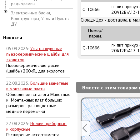
радиолампы
гн пит прикур
Q-10666
20А12В\A13-1
Электронные блоки,
Конструкторы, Узлы и Пульты
Склад-Цех - доставка в ма
ДУ
Номер/
парам.
Новости
гн пит прикур
Q-10666
05.09.2025:
Ультразвуковые
20А12В\A13-1
пьезокерамические шайбы для
эхолотов
Пьезокерамические диски
(шайбы) 200кГц для эхолотов
22.08.2025:
Большие макетные
Вместе с этим товаром 
и монтажные платы
Обновление каталога Макетных
и Монтажных плат больших
размеров, разноцветные
медные перемычки
22.08.2025:
Ножки приборные
и корпусные
Расширение ассортимента