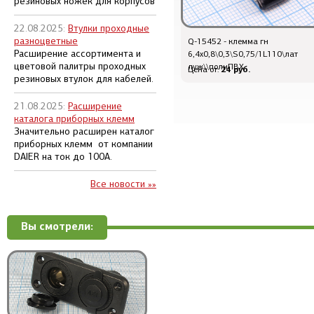
резиновых ножек для корпусов
22.08.2025:
Втулки проходные
разноцветные
Q-10234 - клемма гн 6,4x0,5\0,4\S1,0-
Q-15452 - клемма гн
Расширение ассортимента и
2,5\лат луж\\нейлон син
6,4x0,8\0,3\S0,75/1L110\лат
цветовой палитры проходных
луж\\полнПВХ
18 руб.
24 руб.
Цена от:
Цена от:
резиновых втулок для кабелей.
21.08.2025:
Расширение
каталога приборных клемм
Значительно расширен каталог
приборных клемм от компании
DAIER на ток до 100А.
Все новости »»
Вы смотрели: