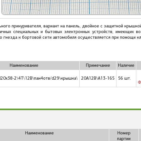
ьного прикуривателя, вариант на панель, двойное с защитной крышк
личных специальных и бытовых электронных устройств, имеющих в
о гнезда к бортовой сети автомобиля осуществляется при помощи кл
Наименование
Примечание
Наличие
 d20x38-2\4T\12В\пан4отв/d29\крышка\
20А12В\A13-165
56 шт.
Ф
Наименование
Номер
партии