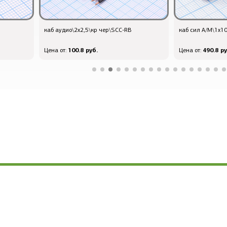
каб аудио\2x2,5\кр чер\SCC-RB
каб сил А/М\1x10
100.8 руб.
490.8 ру
Цена от:
Цена от: