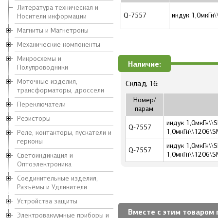
Литература техническая и
Q-7557
индук 1,0мкГн
Носители информации
Магниты и Магнетроны
Механические компоненты
Микросхемы и
Наличие:
Полупроводники
Моточные изделия,
Склад, 16:
трансформаторы, дроссели
Номер/
Переключатели
парам.
Резисторы
индук 1,0мкГн\\
Q-7557
1,0мкГн\\1206\
Реле, контакторы, пускатели и
герконы
индук 1,0мкГн\\
Q-7557
1,0мкГн\\1206\
Светоиндикация и
Оптоэлектроника
Соединительные изделия,
Разъёмы и Удлинители
Устройства защиты
Вместе с этим товаром 
Электровакуумные приборы и