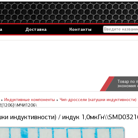
а
Доставка
Контакты
Товар по 
экономия 
Индуктивные компоненты
Чип-дроссели (катушки индуктивности)
C2[1206]\\МЧИ1206\
шки индуктивности) / индук 1,0мкГн\\SMD032