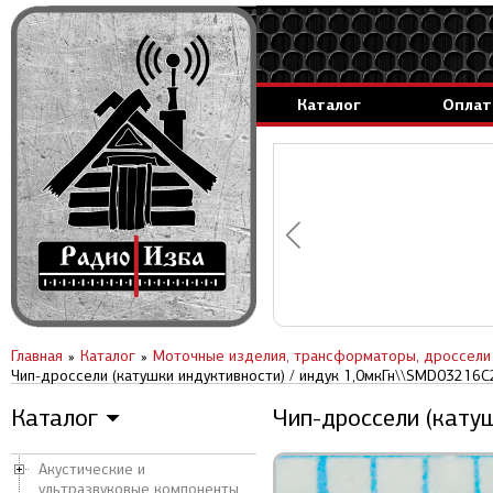
Каталог
Оплат
аммируемые генераторы.
вление за 1 день.
Главная
Каталог
Моточные изделия, трансформаторы, дроссели
Чип-дроссели (катушки индуктивности) / индук 1,0мкГн\\SMD03216
Каталог
Чип-дроссели (кату
▼
Акустические и
ультразвуковые компоненты