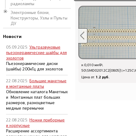
радиолампы
Электронные блоки,
Конструкторы, Узлы и Пульты
ДУ
Новости
05.09.2025:
Ультразвуковые
пьезокерамические шайбы для
эхолотов
Пьезокерамические диски
к 100 пФ\
к 0,010 мкФ\
(шайбы) 200кГц для эхолотов
50\SMD02012C2[0805]\\+125C\NPO\\\
50\SMD02012C2[0805]\\+125C\X
1.2 руб.
1.2 руб.
Цена от:
Цена от:
22.08.2025:
Большие макетные
и монтажные платы
Обновление каталога Макетных
и Монтажных плат больших
размеров, разноцветные
медные перемычки
22.08.2025:
Ножки приборные
и корпусные
Расширение ассортимента