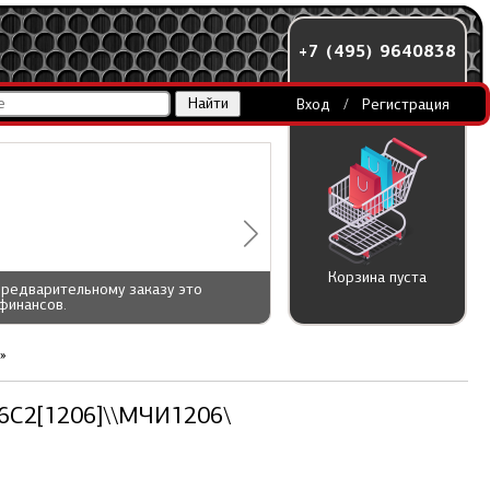
+7 (495) 9640838
Вход
/
Регистрация
Корзина пуста
предварительному заказу это
финансов.
16C2[1206]\\МЧИ1206\