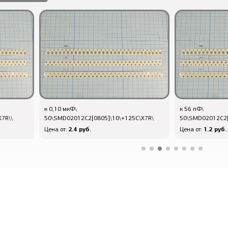
к 0,10 мкФ\
к 56 пФ\
7R\\
50\SMD02012C2[0805]\10\+125C\X7R\
50\SMD02012C2[
2.4 руб.
1.2 руб.
Цена от:
Цена от: