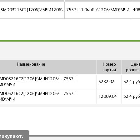
\\SMD03216C2[1206]\\МЧИ1206\
7557 L 1,0мкГн\\1206\SMD\МЧИ
408
Наименование
Номер
Цена
партии
рознич
SMD03216C2[1206]\\МЧИ1206\ - 7557 L
6282.02
32.4 руб
SMD\МЧИ
SMD03216C2[1206]\\МЧИ1206\ - 7557 L
12009.04
32.4 руб
SMD\МЧИ
покупают: