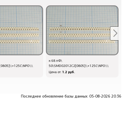
к 68 пФ\
Q
0805]\\+125C\NPO\\\
50\SMD02012C2[0805]\\+125C\NPO\\\
2
1.2 руб.
Цена от:
Ц
Последнее обновление базы данных: 05-08-2026 20:36