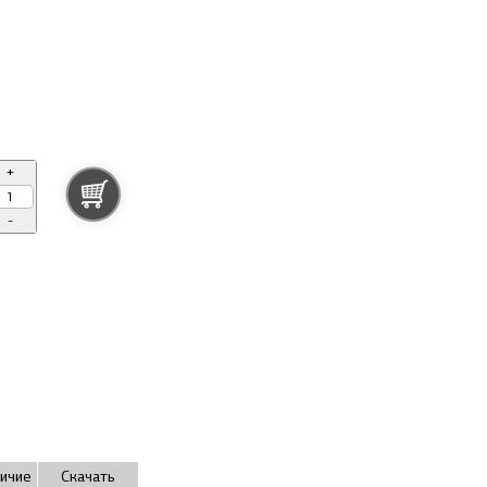
+
-
ичие
Скачать