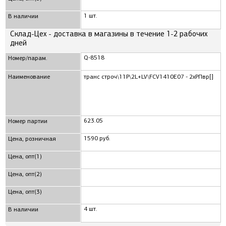
1 шт.
В наличии
Склад-Цех - доставка в магазины в течение 1-2 рабочих
дней
Q-8518
Номер/парам.
Наименование
транс строч\11P\2L+LV\FCV1410E07 - 2xРПвр[]
623.05
Номер партии
1590 руб.
Цена, розничная
Цена, опт(1)
Цена, опт(2)
Цена, опт(3)
4 шт.
В наличии