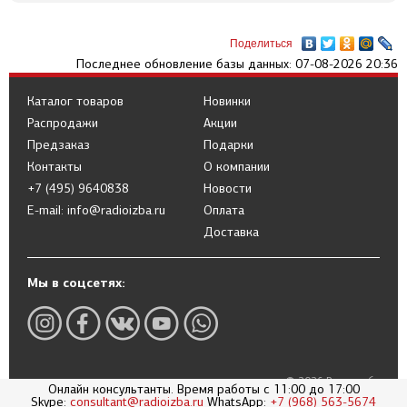
Поделиться
Последнее обновление базы данных: 07-08-2026 20:36
Каталог товаров
Новинки
Распродажи
Акции
Предзаказ
Подарки
Контакты
О компании
+7 (495) 9640838
Новости
E-mail: info@radioizba.ru
Оплата
Доставка
Мы в соцсетях:
© 2026 Радиоизба
Онлайн консультанты. Время работы с 11:00 до 17:00
Политика в отношении обработки
Skype:
consultant@radioizba.ru
WhatsApp:
+7 (968) 563-5674