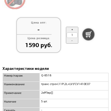
Цена опт:
-
+
Цена розница:
-
1590 руб.
Характеристики модели
Q-8518
Номер/парам.
транс строч\11P\2L+LV\FCV1410E07
Наименование
2xРПвр[]
Примечание
5 шт.
Наличие
-
Скачать