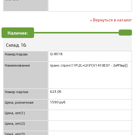
« Вернуться в каталог
Наличие:
Склад, 16:
Q-8518
Номер/парам.
Наименование
транс строч\11P\2L+LV\FCV1410E07 - 2xРПвр[]
623.05
Номер партии
1590 руб.
Цена, розничная
Цена, опт(1)
Цена, опт(2)
Цена, опт(3)