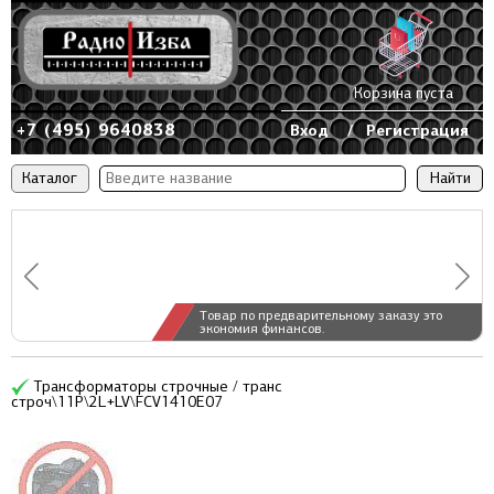
Корзина пуста
+7 (495) 9640838
Вход
/
Регистрация
Каталог
Товар по предварительному заказу это
экономия финансов.
Трансформаторы строчные / транс
строч\11P\2L+LV\FCV1410E07