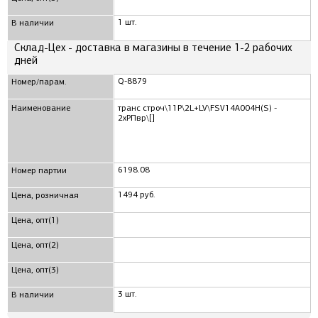
1 шт.
В наличии
Склад-Цех - доставка в магазины в течение 1-2 рабочих
дней
Q-8879
Номер/парам.
Наименование
транс строч\11P\2L+LV\FSV14A004H(S) -
2xРПвр\[]
6198.08
Номер партии
1494 руб.
Цена, розничная
Цена, опт(1)
Цена, опт(2)
Цена, опт(3)
3 шт.
В наличии