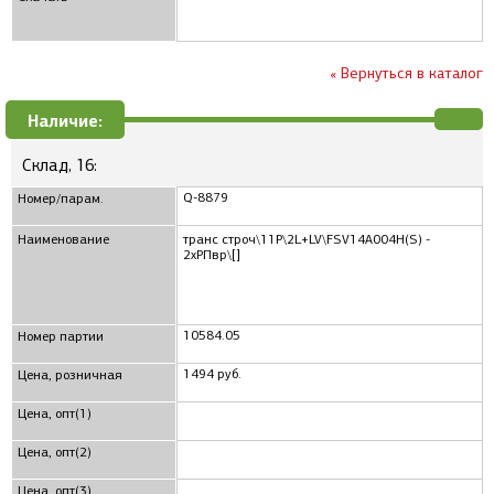
« Вернуться в каталог
Наличие:
Склад, 16:
Q-8879
Номер/парам.
Наименование
транс строч\11P\2L+LV\FSV14A004H(S) -
2xРПвр\[]
10584.05
Номер партии
1494 руб.
Цена, розничная
Цена, опт(1)
Цена, опт(2)
Цена, опт(3)