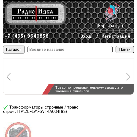
Корзина пуста
+7 (495) 9640838
Вход
/
Регистрация
Каталог
Товар по предварительному заказу это
экономия финансов.
Трансформаторы строчные / транс
строч\11P\2L+LV\FSV14A004H(S)