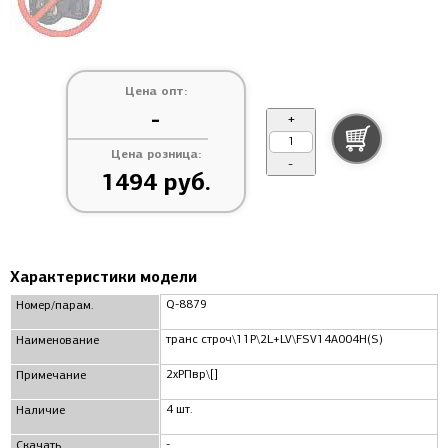
Цена опт:
-
+
Цена розница:
-
1494 руб.
Характеристики модели
Q-8879
Номер/парам.
транс строч\11P\2L+LV\FSV14A004H(S)
Наименование
2xРПвр\[]
Примечание
4 шт.
Наличие
-
Скачать