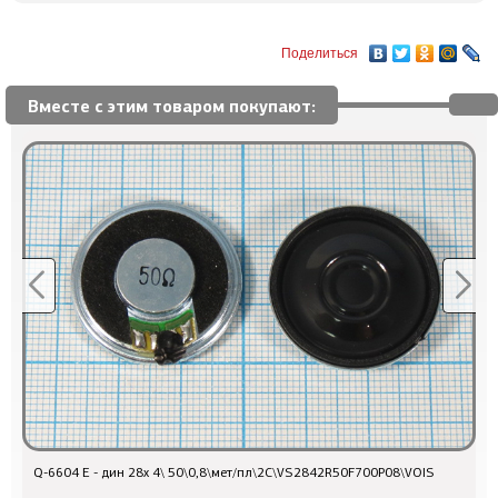
Поделиться
Вместе с этим товаром покупают:
Q-6604 E - дин 28x 4\ 50\0,8\мет/пл\2C\VS2842R50F700P08\VOIS
Р