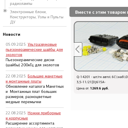
радиолампы
Вместе с этим товаром 
Электронные блоки,
Конструкторы, Узлы и Пульты
ДУ
Новости
05.09.2025:
Ультразвуковые
пьезокерамические шайбы для
эхолотов
Пьезокерамические диски
(шайбы) 200кГц для эхолотов
22.08.2025:
Большие макетные
Q-11347 - шт
Q-14201 - шт/гн авто\ 6C\\каб\\
и монтажные платы
3,5стерео\3C[Au]\каб/d3,5мм\мет
3,5-11/21[DJ615A-
Обновление каталога Макетных
хвост[короткий]
194.4 руб.
1269.6 руб.
Цена от:
Цена от:
и Монтажных плат больших
размеров, разноцветные
медные перемычки
22.08.2025:
Ножки приборные
и корпусные
Расширение ассортимента