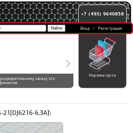
+7 (495) 9640838
Вход
/
Регистрация
Корзина пуста
предварительному заказу это
финансов.
-21[DJ6216-6,3A]\