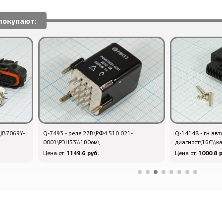
покупают:
DJB7069Y-
Q-7493 - реле 27В\РФ4.510.021-
Q-14148 - гн авт
0001\РЭН33\\180ом\
диагност\16C\\к
1149.6 руб.
1000.8 р
Цена от:
Цена от: