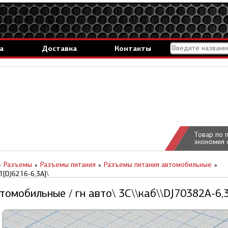
а
Доставка
Контакты
Товар по 
экономия 
Разъемы
Разъемы питания
Разъемы питания автомобильные
1[DJ6216-6,3A]\
омобильные / гн авто\ 3C\\каб\\DJ70382A-6,3