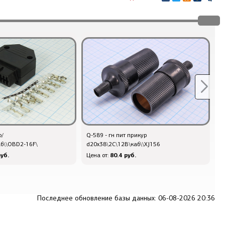
о/
Q-589 - гн пит прикур
Q
аб\\OBD2-16F\
d20x38\2C\12В\каб\\XJ156
2
уб.
80.4 руб.
Цена от:
Ц
Последнее обновление базы данных: 06-08-2026 20:36