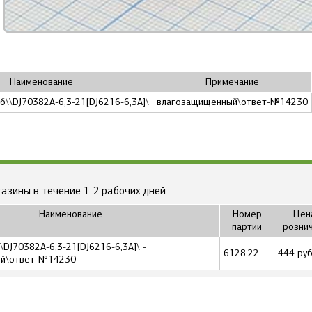
Наименование
Примечание
аб\\DJ70382A-6,3-21[DJ6216-6,3A]\
влагозащищенный\ответ-№14230
газины в течение 1-2 рабочих дней
Наименование
Номер
Цен
партии
розни
\\DJ70382A-6,3-21[DJ6216-6,3A]\ -
6128.22
444 руб
ый\ответ-№14230