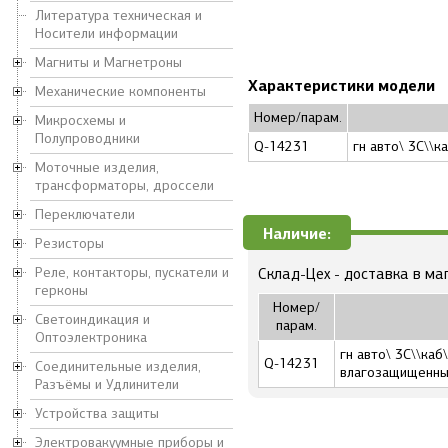
Литература техническая и
Носители информации
Магниты и Магнетроны
Характеристики модели
Механические компоненты
Номер/парам.
Микросхемы и
Полупроводники
Q-14231
гн авто\ 3C\\к
Моточные изделия,
трансформаторы, дроссели
Переключатели
Наличие:
Резисторы
Реле, контакторы, пускатели и
Склад-Цех - доставка в ма
герконы
Номер/
Светоиндикация и
парам.
Оптоэлектроника
гн авто\ 3C\\каб
Q-14231
Соединительные изделия,
влагозащищенн
Разъёмы и Удлинители
Устройства защиты
Электровакуумные приборы и