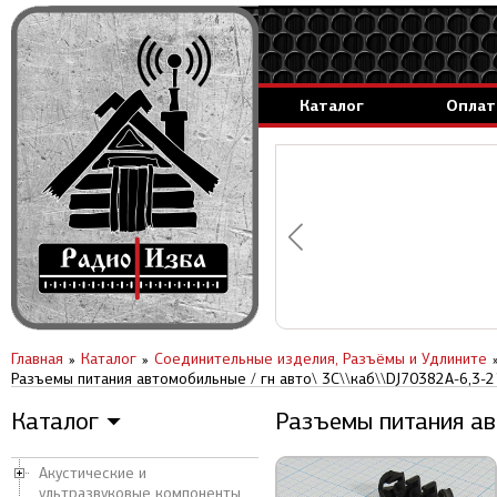
Каталог
Оплат
аммируемые генераторы.
вление за 1 день.
Главная
Каталог
Соединительные изделия, Разъёмы и Удлините
Разъемы питания автомобильные / гн авто\ 3C\\каб\\DJ70382A-6,3-2
Каталог
Разъемы питания авт
▼
Акустические и
ультразвуковые компоненты