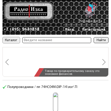
Корзина пуста
+7 (495) 9640838
Вход
/
Регистрация
Каталог
Товар по предварительному заказу это
экономия финансов.
Полупроводники / пп 74HC04N\DIP-14\лог\TI