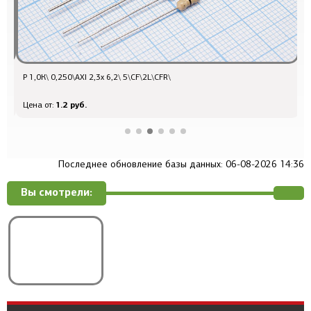
Р 1,0К\ 0,250\AXI 2,3x 6,2\ 5\CF\2L\CFR\
о
1.2 руб.
Цена от:
Ц
Последнее обновление базы данных: 06-08-2026 14:36
Вы смотрели: