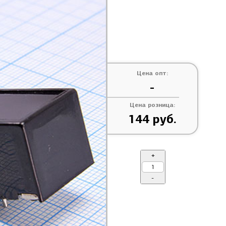
Цена опт:
-
Цена розница:
144 руб.
+
-