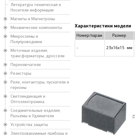
Литература техническая и
Носители информации
Магниты и Магнетроны
Характеристики модели
Механические компоненты
Номер/парам.
Размер
Микросхемы и
Полупроводники
-
23x16x15 мм
Моточные изделия,
трансформаторы, дроссели
Переключатели
Резисторы
Реле, контакторы, пускатели и
герконы
Светоиндикация и
Оптоэлектроника
Соединительные изделия,
Разъёмы и Удлинители
Устройства защиты
Электровакуумные приборы и