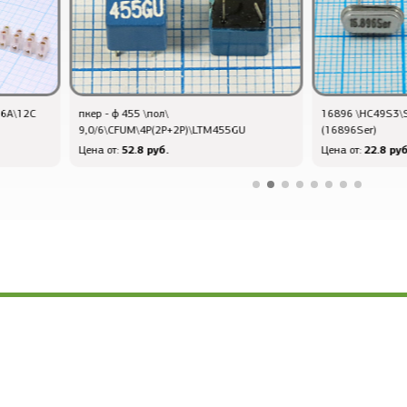
16896 \HC49S3\S\ 20\ 50/-40~85C\\1Г
Q-768 R - клемма
U
(16896Ser)
4,3\\S0,5~1,5\\\
22.8 руб.
10.8 руб
Цена от:
Цена от: