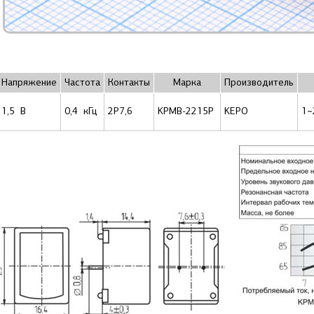
Напряжение
Частота
Контакты
Марка
Производитель
1,5 В
0,4 кГц
2P7,6
KPMB-2215P
KEPO
1~