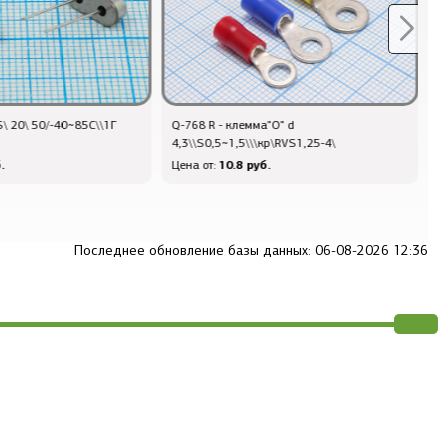
"O" d
Q-310 - шт ЦС\10P\М14\пан\флан
Q
кр\RVS1,25-4\
4отв\РС10ТВ
\
.
1801.2 руб.
Цена от:
Ц
Последнее обновление базы данных: 06-08-2026 12:36