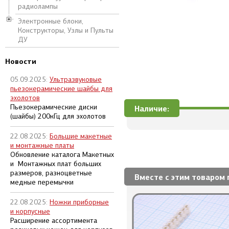
радиолампы
Электронные блоки,
Конструкторы, Узлы и Пульты
ДУ
Новости
05.09.2025:
Ультразвуковые
пьезокерамические шайбы для
эхолотов
Пьезокерамические диски
Наличие:
(шайбы) 200кГц для эхолотов
22.08.2025:
Большие макетные
и монтажные платы
Обновление каталога Макетных
и Монтажных плат больших
размеров, разноцветные
Вместе с этим товаром 
медные перемычки
22.08.2025:
Ножки приборные
и корпусные
Расширение ассортимента