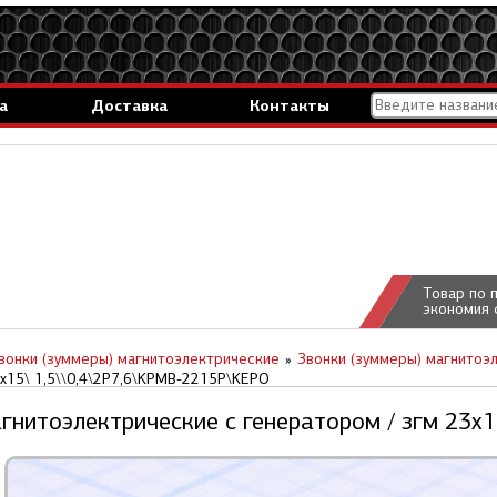
а
Доставка
Контакты
Товар по 
экономия 
вонки (зуммеры) магнитоэлектрические
Звонки (зуммеры) магнитоэ
x15\ 1,5\\0,4\2P7,6\KPMB-2215P\KEPO
гнитоэлектрические c генератором / згм 23x