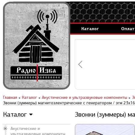
Каталог
Оплат
аммируемые генераторы.
вление за 1 день.
Главная
Каталог
Акустические и ультразвуковые компоненты
З
Звонки (зуммеры) магнитоэлектрические c генератором / згм 23x16
Каталог
Звонки (зуммеры) ма
▼
Акустические и
ультразвуковые компоненты