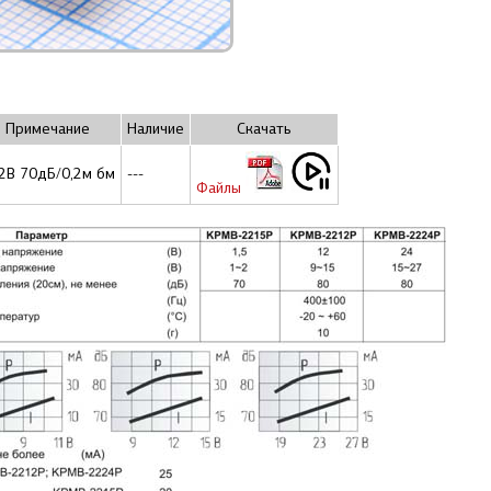
Примечание
Наличие
Скачать
2В 70дБ/0,2м бм
---
Файлы