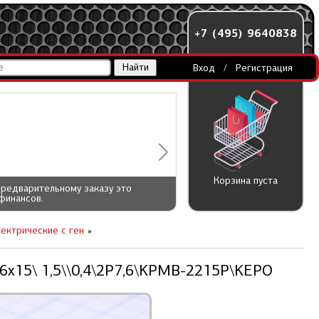
+7 (495) 9640838
Вход
/
Регистрация
Корзина пуста
предварительному заказу это
финансов.
лектрические c ген
16x15\ 1,5\\0,4\2P7,6\KPMB-2215P\KEPO