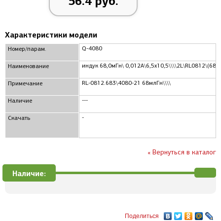
56.4 руб.
Характеристики модели
Q-4080
Номер/парам.
индук 68,0мГн\ 0,012А\6,5x10,5\\\\2L\RL0812\(683
Наименование
RL-0812.683\4080-21 68млГн\\\\
Примечание
---
Наличие
-
Скачать
« Вернуться в каталог
Наличие:
Поделиться