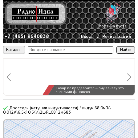
Корзина пуста
+7 (495) 9640838
Вход
/
Регистрация
Каталог
Товар по предварительному заказу это
экономия финансов.
Дроссели (катушки индуктивности) / индук 68,0мГн\
0,012А\6,5x10,5\\\\2L\RL0812\(683