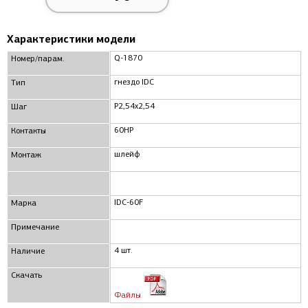
Характеристики модели
Q-1870
Номер/парам.
гнездо IDC
Тип
P2,54x2,54
Шаг
60HP
Контакты
шлейф
Монтаж
IDC-60F
Марка
Примечание
4 шт.
Наличие
Скачать
Файлы