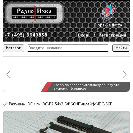
Корзина пуста
+7 (495) 9640838
Вход
/
Регистрация
Каталог
Товар по предварительному заказу это
экономия финансов.
Разъемы IDC / гн IDC\P2,54x2,54\60HP\шлейф\\IDC-60F