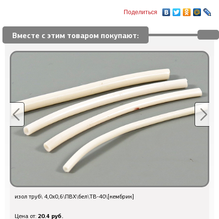
Поделиться
Вместе с этим товаром покупают:
изол труб\ 4,0x0,6\ПВХ\бел\ТВ-40\[кембрик]
Q
20.4 руб.
Цена от:
Ц