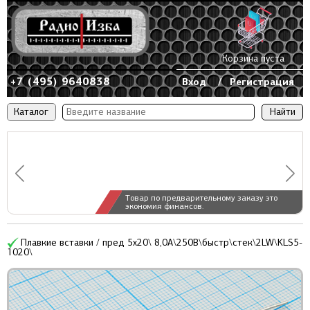
Корзина пуста
+7 (495) 9640838
Вход
/
Регистрация
Каталог
Товар по предварительному заказу это
экономия финансов.
Плавкие вставки / пред 5x20\ 8,0А\250В\быстр\стек\2LW\KLS5-
1020\