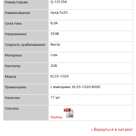
Q-10135K
Номер/парам.
пред 5x20
Наименование
8,0А
Сила тока
250В
Напряжение
быстр
Скорость срабатывания
стек
Материал
2LW
Контакты
KLS5-1020
Марка
с выводами, KLS5-1020-8000
Примечание
77 шт.
Наличие
Скачать
Файлы
« Вернуться в каталог