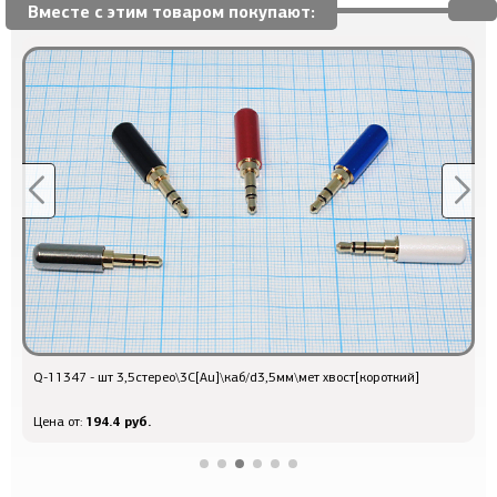
Вместе с этим товаром покупают:
Q-11347 - шт 3,5стерео\3C[Au]\каб/d3,5мм\мет хвост[короткий]
п
194.4 руб.
Цена от:
Ц