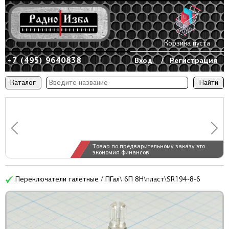
Корзина пуста
+7 (495) 9640838
Вход
/
Регистрация
Каталог
Товар по предварительному заказу это
экономия финансов.
Переключатели галетные / ПГал\ 6П 8Н\пласт\SR194-8-6