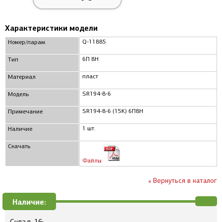
Характеристики модели
Q-11885
Номер/парам.
6П 8Н
Тип
пласт
Материал
SR194-8-6
Модель
SR194-8-6 (15K) 6П8Н
Примечание
1 шт.
Наличие
Скачать
Файлы
« Вернуться в каталог
Наличие: