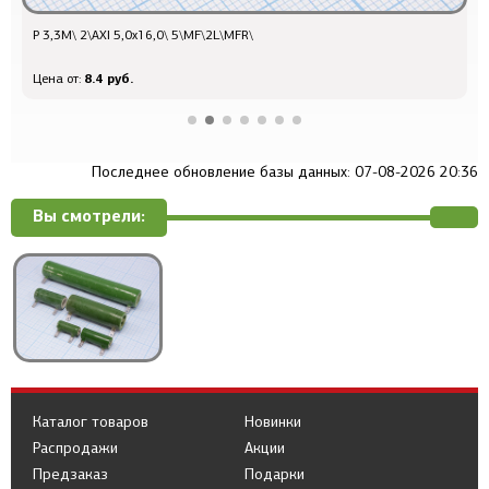
Р 3,3М\ 2\AXI 5,0x16,0\ 5\MF\2L\MFR\
Р
8.4 руб.
Цена от:
Ц
Последнее обновление базы данных: 07-08-2026 20:36
Вы смотрели:
Каталог товаров
Новинки
Распродажи
Акции
Предзаказ
Подарки