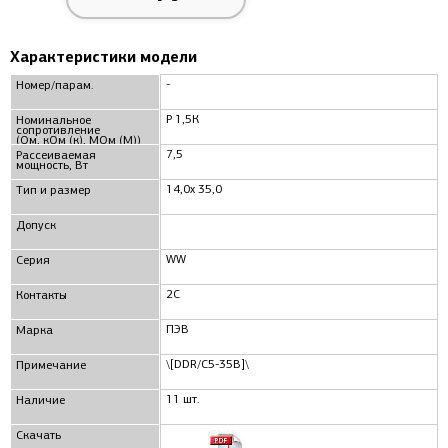
Характеристики модели
-
Номер/парам.
Р 1,5К
Номинальное
сопротивление
(Ом, кОм (к), МОм (М))
7,5
Рассеиваемая
мощность, Вт
14,0x 35,0
Тип и размер
Допуск
WW
Серия
2C
Контакты
ПЭВ
Марка
\[DDR/С5-35В]\
Примечание
11 шт.
Наличие
Скачать