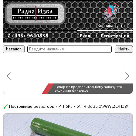
Корзина пуста
+7 (495) 9640838
Вход
/
Регистрация
Каталог
Товар по предварительному заказу это
экономия финансов.
Постоянные резисторы / Р 1,5К\ 7,5\ 14,0x 35,0\\WW\2C\ПЭВ\