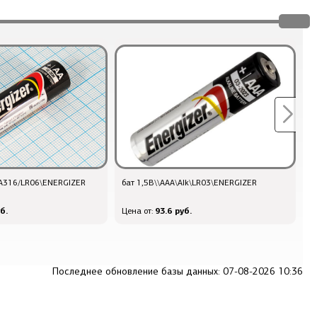
k\A316/LR06\ENERGIZER
бат 1,5В\\AAA\Alk\LR03\ENERGIZER
б
1
б.
93.6 руб.
Цена от:
Ц
Последнее обновление базы данных: 07-08-2026 10:36