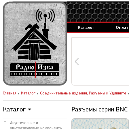
Каталог
Оплат
аммируемые генераторы.
вление за 1 день.
Главная
Каталог
Соединительные изделия, Разъёмы и Удлините
Каталог
Разъемы серии BNC 
▼
Акустические и
ультразвуковые компоненты