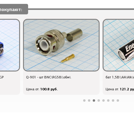
покупают:
GP
Q-901 - шт BNC\RG58\\обж\
бат 1,5В\\AA\Al
100.8 руб.
121.2 ру
Цена от:
Цена от: