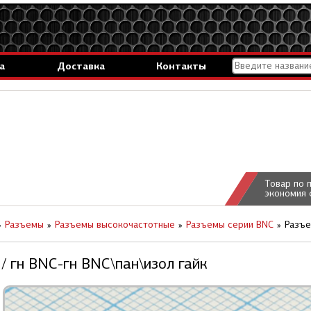
а
Доставка
Контакты
Товар по 
экономия 
Разъемы
Разъемы высокочастотные
Разъемы серии BNC
Разъе
/ гн BNC-гн BNC\пан\изол гайк