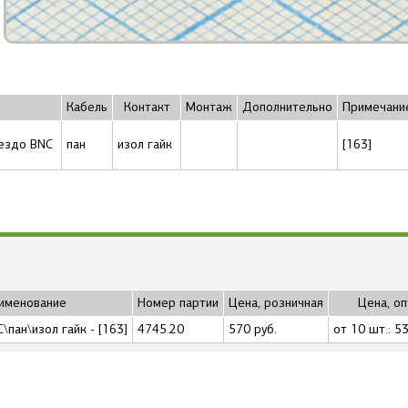
Кабель
Контакт
Монтаж
Дополнительно
Примечани
нездо BNC
пан
изол гайк
[163]
именование
Номер партии
Цена, розничная
Цена, оп
\пан\изол гайк - [163]
4745.20
570 руб.
от 10 шт.: 53