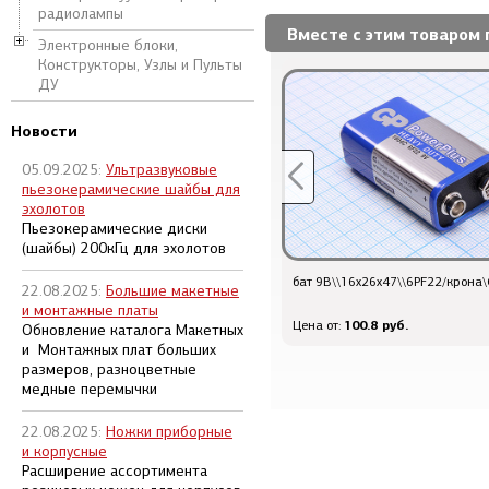
радиолампы
Вместе с этим товаром 
Электронные блоки,
Конструкторы, Узлы и Пульты
ДУ
Новости
05.09.2025:
Ультразвуковые
пьезокерамические шайбы для
эхолотов
Пьезокерамические диски
(шайбы) 200кГц для эхолотов
бат 1,5В\\AA\Alk\A316/LR06\DURACELL
бат 9В\\16x26x47\\6PF22/крона\
22.08.2025:
Большие макетные
и монтажные платы
96 руб.
100.8 руб.
Цена от:
Цена от:
Обновление каталога Макетных
и Монтажных плат больших
размеров, разноцветные
медные перемычки
22.08.2025:
Ножки приборные
и корпусные
Расширение ассортимента