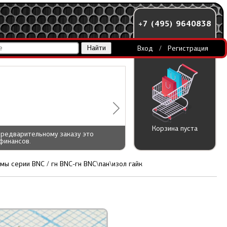
+7 (495) 9640838
Вход
/
Регистрация
Корзина пуста
предварительному заказу это
финансов.
мы серии BNC / гн BNC-гн BNC\пан\изол гайк