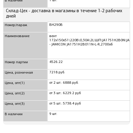
1 шт.
В наличии
Склад-Цех - доставка в магазины в течение 1-2 рабочих
дней
ВН290B
Номер/парам.
Наименование
вент
172x150x51\220В\0,30А\2L\ШП\JA1751H2B0N\JAM
- JAMICON JA1751H2B011N-L-R,2700об
4526.22
Номер партии
7218 руб.
Цена, розничная
от 2 шт.: 6888 руб.
Цена, опт(1)
от 3 шт.: 6229.2 руб
Цена, опт(2)
от 5 шт.: 5738.4 руб
Цена, опт(3)
9 шт.
В наличии