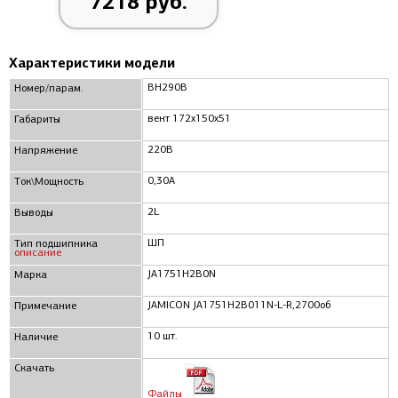
7218 руб.
Характеристики модели
ВН290B
Номер/парам.
вент 172x150x51
Габариты
220В
Напряжение
0,30А
Ток\Мощность
2L
Выводы
ШП
Тип подшипника
описание
JA1751H2B0N
Марка
JAMICON JA1751H2B011N-L-R,2700об
Примечание
10 шт.
Наличие
Скачать
Файлы