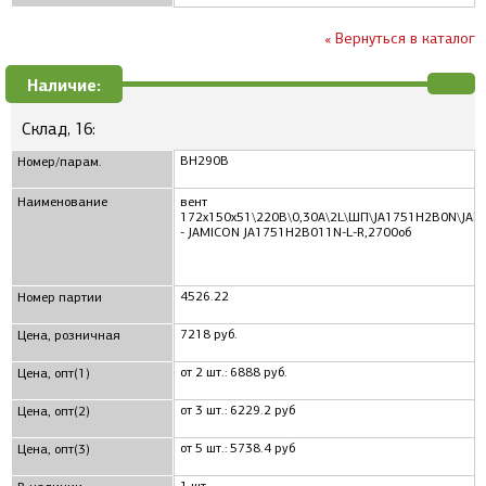
« Вернуться в каталог
Наличие:
Склад, 16:
ВН290B
Номер/парам.
Наименование
вент
172x150x51\220В\0,30А\2L\ШП\JA1751H2B0N\JAM
- JAMICON JA1751H2B011N-L-R,2700об
4526.22
Номер партии
7218 руб.
Цена, розничная
от 2 шт.: 6888 руб.
Цена, опт(1)
от 3 шт.: 6229.2 руб
Цена, опт(2)
от 5 шт.: 5738.4 руб
Цена, опт(3)