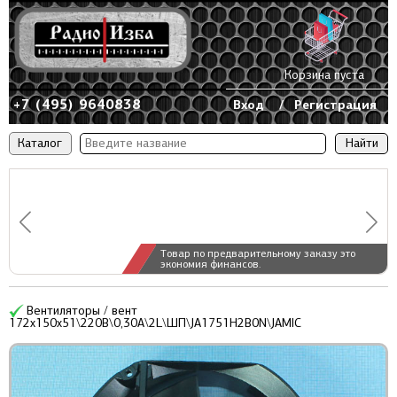
Корзина пуста
+7 (495) 9640838
Вход
/
Регистрация
Каталог
Товар по предварительному заказу это
экономия финансов.
Вентиляторы / вент
172x150x51\220В\0,30А\2L\ШП\JA1751H2B0N\JAMIC