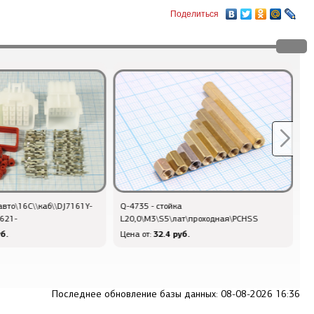
Поделиться
каб\\DJ7161Y-
Q-4735 - стойка
Q-12770 - шт
L20,0\М3\S5\лат\проходная\PCHSS
2,3-11/21[D
32.4 руб.
181
Цена от:
Цена от:
Последнее обновление базы данных: 08-08-2026 16:36