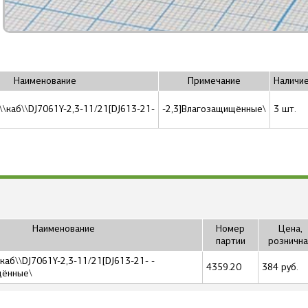
Наименование
Примечание
Наличи
\\каб\\DJ7061Y-2,3-11/21[DJ613-21-
-2,3]Влагозащищённые\
3 шт.
Наименование
Номер
Цена,
партии
рознична
\каб\\DJ7061Y-2,3-11/21[DJ613-21- -
4359.20
384 руб.
щённые\