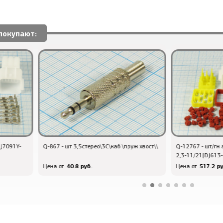
покупают:
Q-867 - шт 3,5стерео\3C\каб \пруж хвост\\
Q-12767 - шт/гн авто\16C\\
2,3-11/21[DJ613-621-
40.8 руб.
517.2 руб.
Цена от:
Цена от: