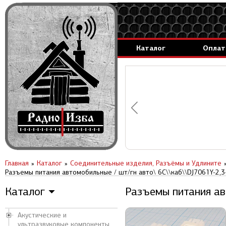
Каталог
Оплат
аммируемые генераторы.
вление за 1 день.
Главная
Каталог
Соединительные изделия, Разъёмы и Удлините
Разъемы питания автомобильные / шт/гн авто\ 6C\\каб\\DJ7061Y-2,3
Каталог
Разъемы питания авт
▼
Акустические и
ультразвуковые компоненты