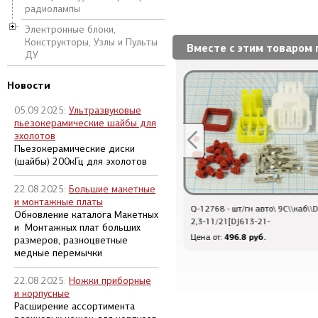
радиолампы
Электронные блоки,
Конструкторы, Узлы и Пульты
Вместе с этим товаром 
ДУ
Новости
05.09.2025:
Ультразвуковые
пьезокерамические шайбы для
эхолотов
Пьезокерамические диски
(шайбы) 200кГц для эхолотов
22.08.2025:
Большие макетные
и монтажные платы
 шт
Q-12768 - шт/гн авто\ 9C\\каб\\DJ7091Y-
Обновление каталога Макетных
\3C[Au]\каб/d3,5мм\мет
2,3-11/21[DJ613-21-
и Монтажных плат больших
откий]
94.4 руб.
496.8 руб.
Цена от:
размеров, разноцветные
медные перемычки
22.08.2025:
Ножки приборные
и корпусные
Расширение ассортимента