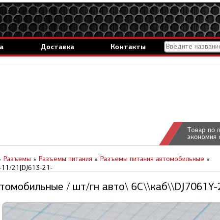
а
Доставка
Контакты
Товар по 
экономия 
Разъемы
Разъемы питания
Разъемы питания автомобильные
-11/21[DJ613-21-
омобильные / шт/гн авто\ 6C\\каб\\DJ7061Y-