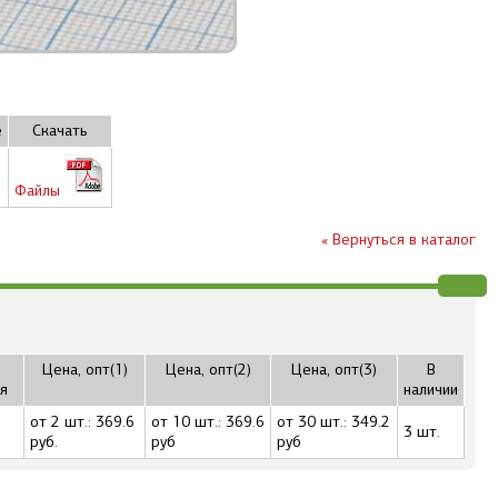
е
Скачать
Файлы
« Вернуться в каталог
Цена, опт(1)
Цена, опт(2)
Цена, опт(3)
В
я
наличии
от 2 шт.: 369.6
от 10 шт.: 369.6
от 30 шт.: 349.2
3 шт.
руб.
руб
руб