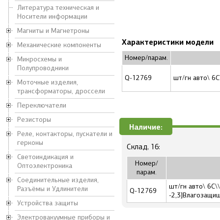
Литература техническая и
Носители информации
Магниты и Магнетроны
Характеристики модели
Механические компоненты
Номер/парам.
Микросхемы и
Полупроводники
Q-12769
шт/гн авто\ 6C
Моточные изделия,
трансформаторы, дроссели
Переключатели
Резисторы
Наличие:
Реле, контакторы, пускатели и
герконы
Склад, 16:
Светоиндикация и
Номер/
Оптоэлектроника
парам.
Соединительные изделия,
шт/гн авто\ 6C\
Разъёмы и Удлинители
Q-12769
-2,3]Влагозащи
Устройства защиты
Электровакуумные приборы и