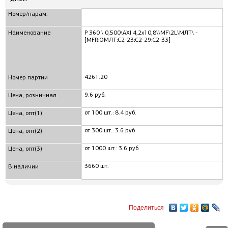
Номер/парам.
Наименование
Р 360 \ 0,500\AXI 4,2x10,8\\MF\2L\МЛТ\ -
[MFR;ОМЛТ;С2-23;С2-29;С2-33]
4261.20
Номер партии
9.6 руб.
Цена, розничная
от 100 шт.: 8.4 руб.
Цена, опт(1)
от 300 шт.: 3.6 руб
Цена, опт(2)
от 1000 шт.: 3.6 руб
Цена, опт(3)
3660 шт.
В наличии
Поделиться