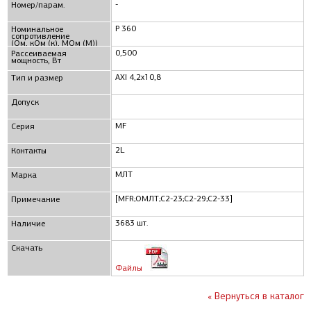
-
Номер/парам.
Р 360
Номинальное
сопротивление
(Ом, кОм (к), МОм (М))
0,500
Рассеиваемая
мощность, Вт
AXI 4,2x10,8
Тип и размер
Допуск
MF
Серия
2L
Контакты
МЛТ
Марка
[MFR;ОМЛТ;С2-23;С2-29;С2-33]
Примечание
3683 шт.
Наличие
Скачать
Файлы
« Вернуться в каталог