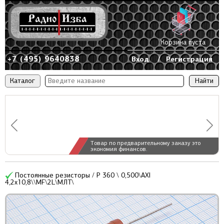
Корзина пуста
+7 (495) 9640838
Вход
/
Регистрация
Каталог
Товар по предварительному заказу это
экономия финансов.
Постоянные резисторы / Р 360 \ 0,500\AXI
4,2x10,8\\MF\2L\МЛТ\