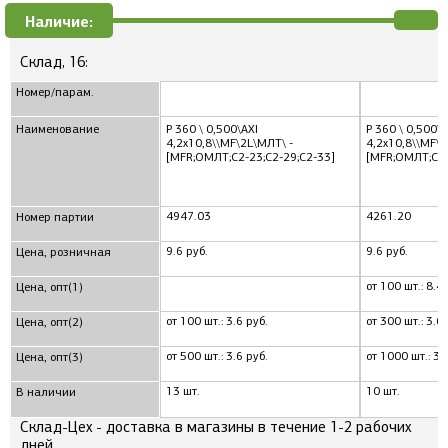
Наличие:
Склад, 16:
Номер/парам.
Наименование
Р 360 \ 0,500\AXI
Р 360 \ 0,500\A
4,2x10,8\\MF\2L\МЛТ\ -
4,2x10,8\\MF\2
[MFR;ОМЛТ;С2-23;С2-29;С2-33]
[MFR;ОМЛТ;С2-
4947.03
4261.20
Номер партии
9.6 руб.
9.6 руб.
Цена, розничная
от 100 шт.: 8.4 
Цена, опт(1)
от 100 шт.: 3.6 руб.
от 300 шт.: 3.6
Цена, опт(2)
от 500 шт.: 3.6 руб.
от 1000 шт.: 3.
Цена, опт(3)
13 шт.
10 шт.
В наличии
Склад-Цех - доставка в магазины в течение 1-2 рабочих
дней