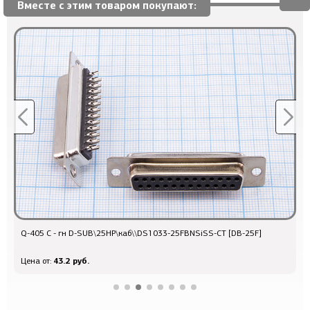
Вместе с этим товаром покупают:
Q-405 C - гн D-SUB\25HP\каб\\DS1033-25FBNSiSS-CT [DB-25F]
Р
43.2 руб.
Цена от:
Ц