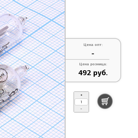
Цена опт:
-
Цена розница:
492 руб.
+
-