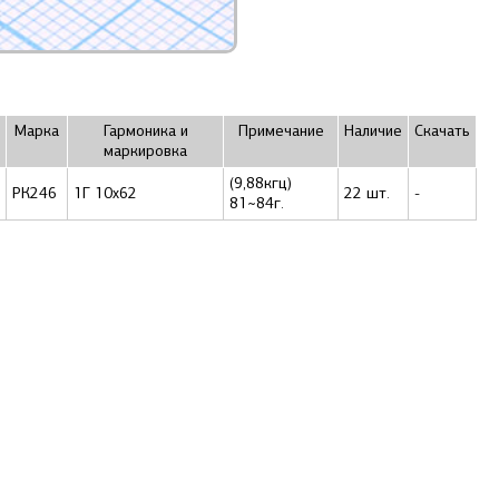
Маркa
Гармоника и
Примечание
Наличие
Скачать
маркировка
(9,88кгц)
РК246
1Г 10x62
22 шт.
-
81~84г.