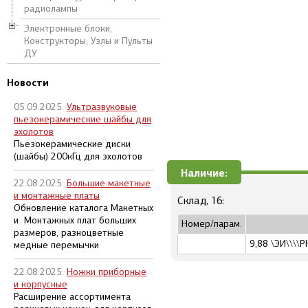
радиолампы
Электронные блоки,
Конструкторы, Узлы и Пульты
ДУ
Новости
05.09.2025:
Ультразвуковые
пьезокерамические шайбы для
эхолотов
Пьезокерамические диски
(шайбы) 200кГц для эхолотов
Наличие:
22.08.2025:
Большие макетные
и монтажные платы
Склад, 16:
Обновление каталога Макетных
и Монтажных плат больших
Номер/парам.
размеров, разноцветные
9,88 \ЭИ\\\\Р
медные перемычки
22.08.2025:
Ножки приборные
и корпусные
Расширение ассортимента