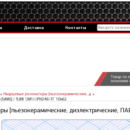
а
Доставка
Контакты
Товар по 
экономия 
Кварцевые резонаторы [пьезокерамические, д
SAW)] / 9,88 \ЭИ\\\\РК246\1Г 10x62
ы [пьезокерамические, диэлектрические, ПАВ 