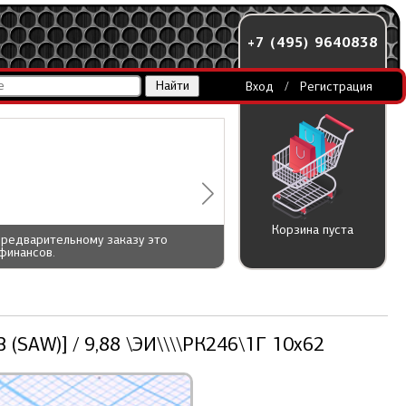
+7 (495) 9640838
Вход
/
Регистрация
Корзина пуста
предварительному заказу это
финансов.
(SAW)] / 9,88 \ЭИ\\\\РК246\1Г 10x62