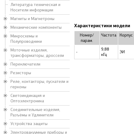
Литература техническая и
Носители информации
Магниты и Магнетроны
Характеристики модели
Механические компоненты
Номер/
Частота
Корпус
Микросхемы и
парам.
Полупроводники
9,88
Моточные изделия,
-
ЭИ
кГц
трансформаторы, дроссели
Переключатели
Резисторы
Реле, контакторы, пускатели и
герконы
Светоиндикация и
Оптоэлектроника
Соединительные изделия,
Разъёмы и Удлинители
Устройства защиты
Электровакуумные приборы и