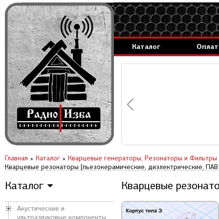
Каталог
Оплат
аммируемые генераторы.
вление за 1 день.
Главная
Каталог
Кварцевые генераторы, Резонаторы и Фильтры
Кварцевые резонаторы [пьезокерамические, диэлектрические, ПАВ (
Каталог
Кварцевые резонатор
▼
Акустические и
ультразвуковые компоненты