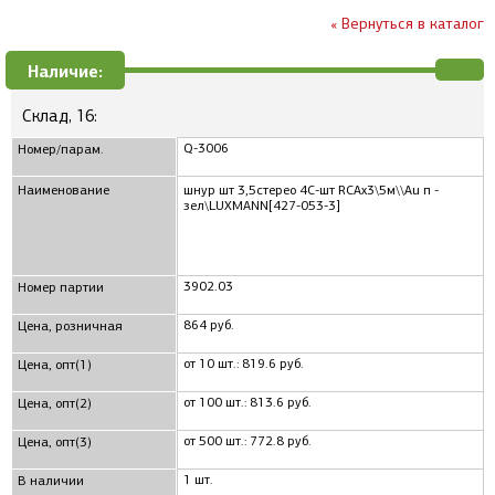
« Вернуться в каталог
Наличие:
Склад, 16:
Q-3006
Номер/парам.
Наименование
шнур шт 3,5стерео 4C-шт RCAx3\5м\\Au п -
зел\LUXMANN[427-053-3]
3902.03
Номер партии
864 руб.
Цена, розничная
от 10 шт.: 819.6 руб.
Цена, опт(1)
от 100 шт.: 813.6 руб.
Цена, опт(2)
от 500 шт.: 772.8 руб.
Цена, опт(3)
1 шт.
В наличии