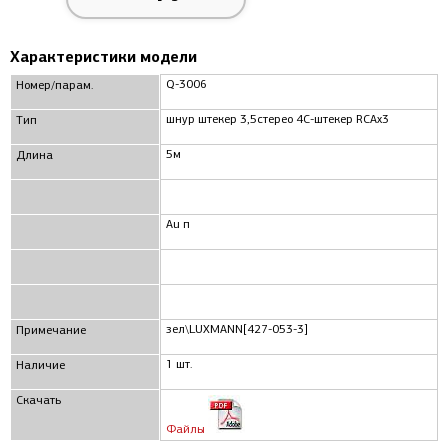
Характеристики модели
Q-3006
Номер/парам.
шнур штекер 3,5стерео 4C-штекер RCAx3
Тип
5м
Длина
Au п
зел\LUXMANN[427-053-3]
Примечание
1 шт.
Наличие
Скачать
Файлы