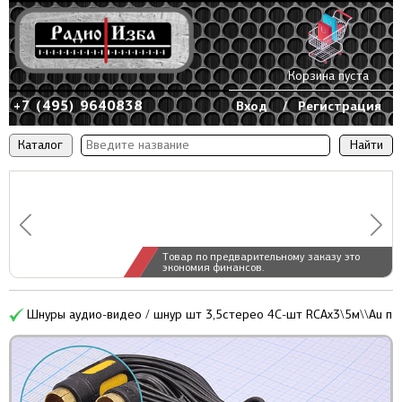
Корзина пуста
+7 (495) 9640838
Вход
/
Регистрация
Каталог
Товар по предварительному заказу это
экономия финансов.
Шнуры аудио-видео / шнур шт 3,5стерео 4C-шт RCAx3\5м\\Au п