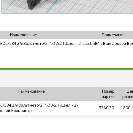
Наименование
Примечание
4ВDC/5В4,2А/Вольтметр\2T\\38x21\ILзел
2-вых.USB4,2В\цифровой Во
Наименование
Номер
Цен
партии
розни
C/5В4,2А/Вольтметр\2T\\38x21\ILзел - 2-
3260.20
1800 р
ровой Вольтметр