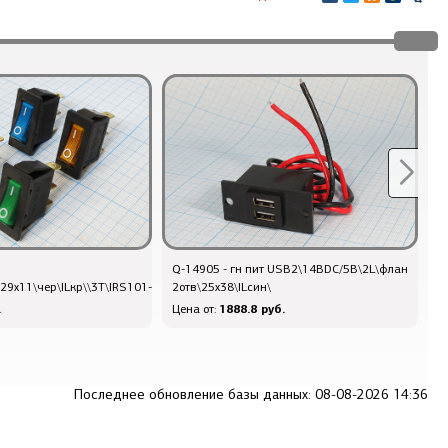
Q-14905 - гн пит USB2\14ВDC/5В\2L\флан
т
29x11\чер\ILкр\\3T\IRS101-
2отв\25x38\ILсин\
.
1888.8 руб.
Цена от:
Ц
Последнее обновление базы данных: 08-08-2026 14:36