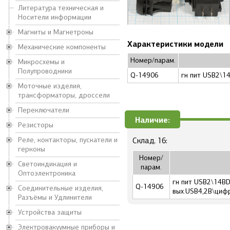
Литература техническая и
Носители информации
Магниты и Магнетроны
Характеристики модели
Механические компоненты
Номер/парам.
Микросхемы и
Полупроводники
Q-14906
гн пит USB2\1
Моточные изделия,
трансформаторы, дроссели
Переключатели
Наличие:
Резисторы
Реле, контакторы, пускатели и
Склад, 16:
герконы
Номер/
Светоиндикация и
парам.
Оптоэлектроника
гн пит USB2\14ВD
Q-14906
Соединительные изделия,
вых.USB4,2В\циф
Разъёмы и Удлинители
Устройства защиты
Электровакуумные приборы и