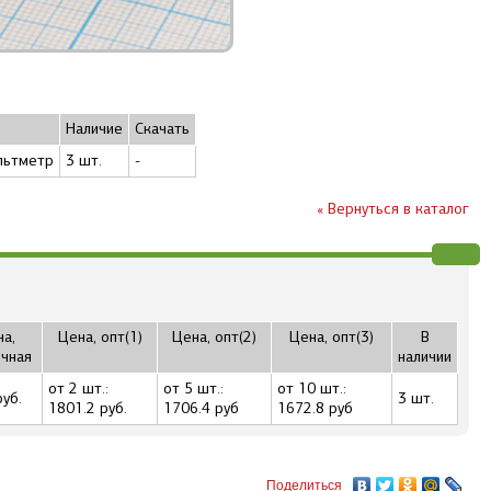
Наличие
Скачать
льтметр
3 шт.
-
« Вернуться в каталог
а,
Цена, опт(1)
Цена, опт(2)
Цена, опт(3)
В
чная
наличии
от 2 шт.:
от 5 шт.:
от 10 шт.:
уб.
3 шт.
1801.2 руб.
1706.4 руб
1672.8 руб
Поделиться