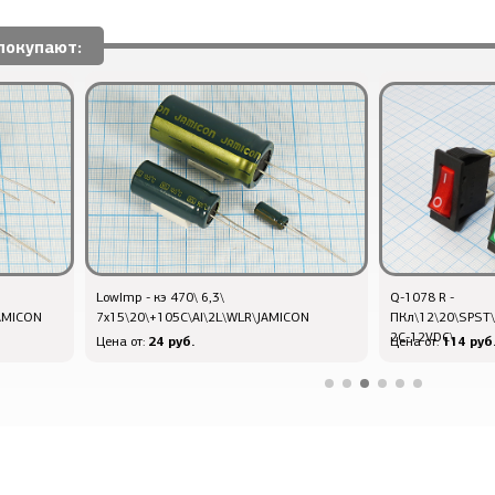
покупают:
LowImp - кэ 470\ 6,3\
Q-1078 R -
JAMICON
7x15\20\+105C\Al\2L\WLR\JAMICON
ПКл\12\20\SPST\
2C-12VDC\
24 руб.
114 руб
Цена от:
Цена от: