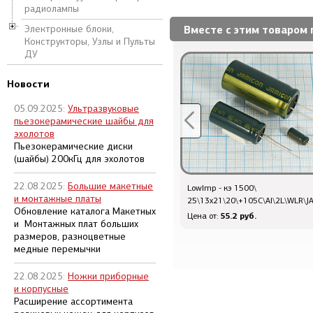
радиолампы
Вместе с этим товаром 
Электронные блоки,
Конструкторы, Узлы и Пульты
ДУ
Новости
05.09.2025:
Ультразвуковые
пьезокерамические шайбы для
эхолотов
Пьезокерамические диски
(шайбы) 200кГц для эхолотов
22.08.2025:
Большие макетные
кэ 1000\
LowImp - кэ 1500\
и монтажные платы
10\10x13\20\+105C\Al\2L\TKR\JAMICON
25\13x21\20\+105C\Al\2L\WLR\
Обновление каталога Макетных
18 руб.
55.2 руб.
Цена от:
Цена от:
и Монтажных плат больших
размеров, разноцветные
медные перемычки
22.08.2025:
Ножки приборные
и корпусные
Расширение ассортимента