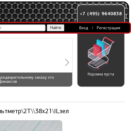
+7 (495) 9640838
Вход
/
Регистрация
Корзина пуста
предварительному заказу это
финансов.
ьтметр\2T\\38x21\ILзел