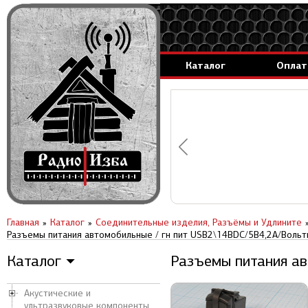
Каталог
Оплат
аммируемые генераторы.
вление за 1 день.
Главная
Каталог
Соединительные изделия, Разъёмы и Удлините
Разъемы питания автомобильные / гн пит USB2\14ВDC/5В4,2А/Вольт
Каталог
Разъемы питания ав
▼
Акустические и
ультразвуковые компоненты