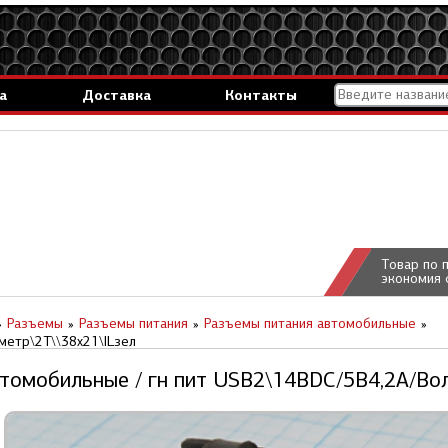
а
Доставка
Контакты
Товар по 
экономия 
Разъемы
Разъемы питания
Разъемы питания автомобильные
метр\2T\\38x21\ILзел
томобильные / гн пит USB2\14ВDC/5В4,2А/Вол