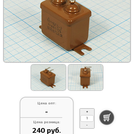
Цена опт:
-
+
Цена розница:
-
240 руб.