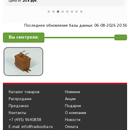
20.4 руб.
Цена от:
Ц
Последнее обновление базы данных: 06-08-2026 20:36
Вы смотрели:
Каталог товаров
Новинки
Распродажи
Акции
Предзаказ
Подарки
Контакты
О компании
+7 (495) 9640838
Новости
E-mail: info@radioizba.ru
Оплата