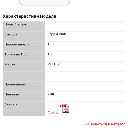
Характеристики модели
-
Номер/парам.
Кбум 4 мкФ
Емкость
160
Напряжение, В
10
Точность, ТКЕ
МБГО-2
Марка
Примечание
2 шт.
Наличие
Скачать
Файлы
« Вернуться в каталог