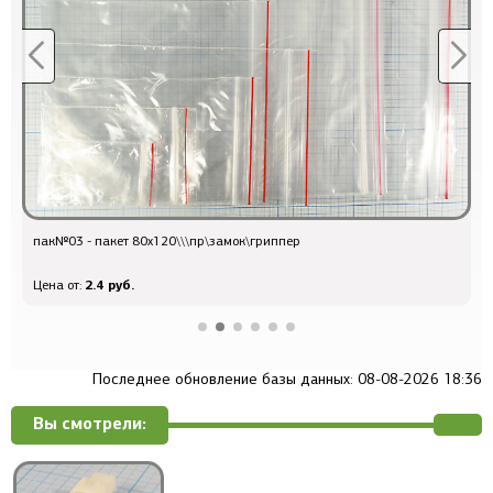
пак№03 - пакет 80x120\\\пр\замок\гриппер
каб 
2.4 руб.
Цена от:
Цена
Последнее обновление базы данных: 08-08-2026 18:36
Вы смотрели: