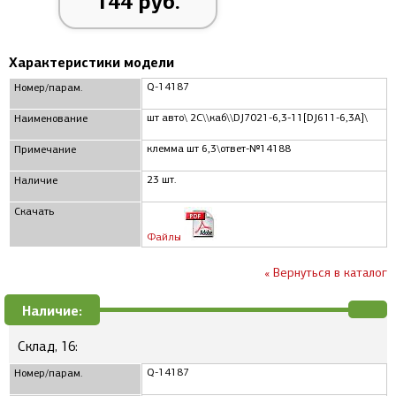
144 руб.
Характеристики модели
Q-14187
Номер/парам.
шт авто\ 2C\\каб\\DJ7021-6,3-11[DJ611-6,3A]\
Наименование
клемма шт 6,3\ответ-№14188
Примечание
23 шт.
Наличие
Скачать
Файлы
« Вернуться в каталог
Наличие:
Склад, 16:
Q-14187
Номер/парам.