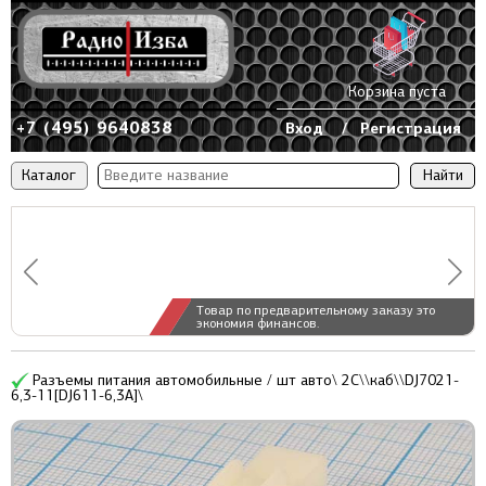
Корзина пуста
+7 (495) 9640838
Вход
/
Регистрация
Каталог
Товар по предварительному заказу это
экономия финансов.
Разъемы питания автомобильные / шт авто\ 2C\\каб\\DJ7021-
6,3-11[DJ611-6,3A]\