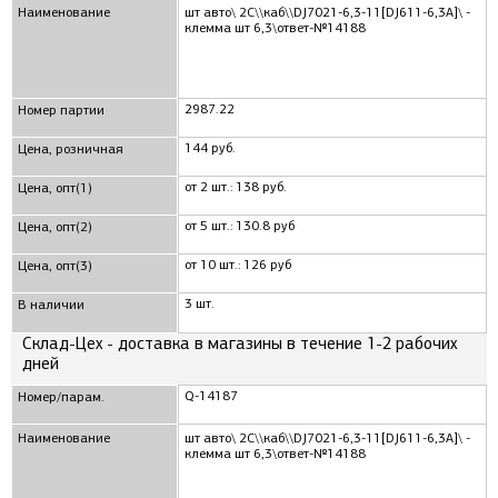
Наименование
шт авто\ 2C\\каб\\DJ7021-6,3-11[DJ611-6,3A]\ -
клемма шт 6,3\ответ-№14188
2987.22
Номер партии
144 руб.
Цена, розничная
от 2 шт.: 138 руб.
Цена, опт(1)
от 5 шт.: 130.8 руб
Цена, опт(2)
от 10 шт.: 126 руб
Цена, опт(3)
3 шт.
В наличии
Склад-Цех - доставка в магазины в течение 1-2 рабочих
дней
Q-14187
Номер/парам.
Наименование
шт авто\ 2C\\каб\\DJ7021-6,3-11[DJ611-6,3A]\ -
клемма шт 6,3\ответ-№14188