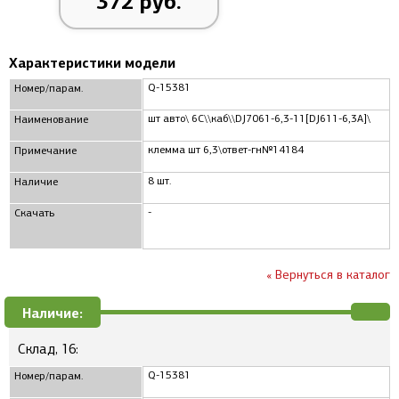
372 руб.
Характеристики модели
Q-15381
Номер/парам.
шт авто\ 6C\\каб\\DJ7061-6,3-11[DJ611-6,3A]\
Наименование
клемма шт 6,3\ответ-гн№14184
Примечание
8 шт.
Наличие
-
Скачать
« Вернуться в каталог
Наличие:
Склад, 16:
Q-15381
Номер/парам.