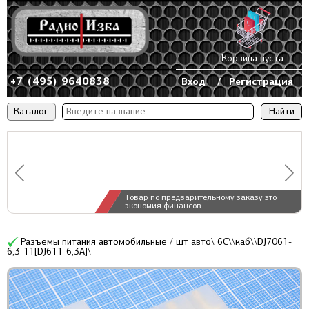
Корзина пуста
+7 (495) 9640838
Вход
/
Регистрация
Каталог
Товар по предварительному заказу это
экономия финансов.
Разъемы питания автомобильные / шт авто\ 6C\\каб\\DJ7061-
6,3-11[DJ611-6,3A]\