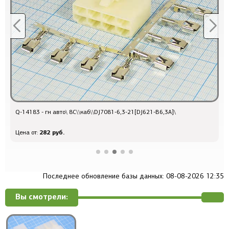
Q-14183 - гн авто\ 8C\\каб\\DJ7081-6,3-21[DJ621-B6,3A]\
Q
282 руб.
Цена от:
Ц
Последнее обновление базы данных: 08-08-2026 12:35
Вы смотрели: