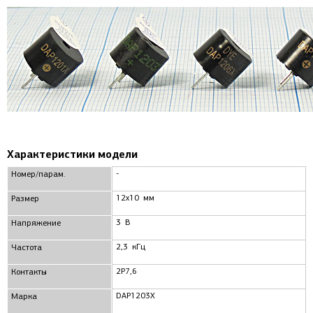
Характеристики модели
-
Номер/парам.
12x10 мм
Размер
3 В
Напряжение
2,3 кГц
Частота
2P7,6
Контакты
DAP1203X
Марка