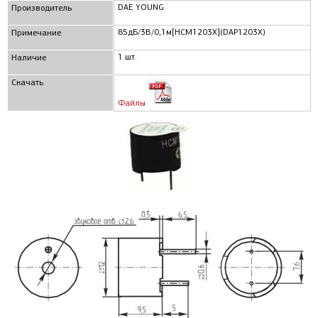
DAE YOUNG
Производитель
85дБ/3В/0,1м[HCM1203X](DAP1203X)
Примечание
1 шт.
Наличие
Скачать
Файлы