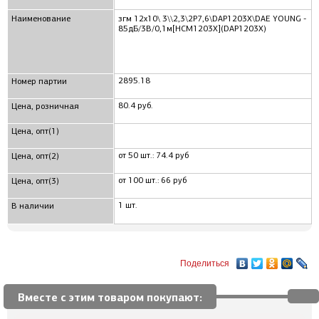
Наименование
згм 12x10\ 3\\2,3\2P7,6\DAP1203X\DAE YOUNG -
85дБ/3В/0,1м[HCM1203X](DAP1203X)
2895.18
Номер партии
80.4 руб.
Цена, розничная
Цена, опт(1)
от 50 шт.: 74.4 руб
Цена, опт(2)
от 100 шт.: 66 руб
Цена, опт(3)
1 шт.
В наличии
Поделиться
Вместе с этим товаром покупают: