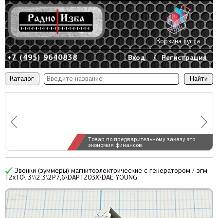
Корзина пуста
+7 (495) 9640838
Вход
/
Регистрация
Каталог
Товар по предварительному заказу это
экономия финансов.
Звонки (зуммеры) магнитоэлектрические c генератором / згм
12x10\ 3\\2,3\2P7,6\DAP1203X\DAE YOUNG