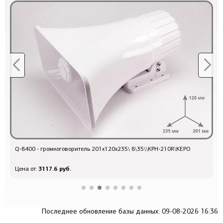
Q-8400 - громкоговоритель 201x120x235\ 8\35\\KPH-210R\KEPO
1
3117.6 руб.
Цена от:
Ц
Последнее обновление базы данных: 09-08-2026 16:36