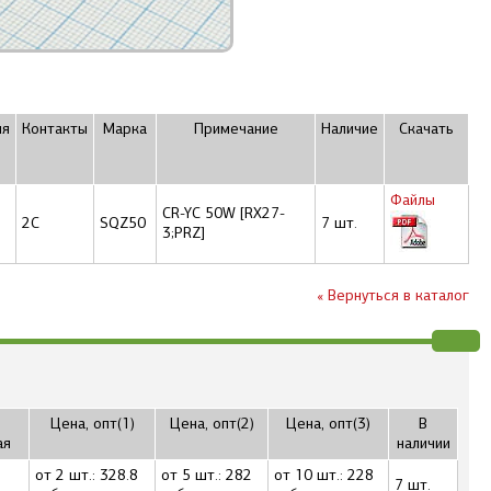
ия
Контакты
Марка
Примечание
Наличие
Скачать
Файлы
CR-YC 50W [RX27-
2C
SQZ50
7 шт.
3;PRZ]
« Вернуться в каталог
Цена, опт(1)
Цена, опт(2)
Цена, опт(3)
В
ая
наличии
от 2 шт.: 328.8
от 5 шт.: 282
от 10 шт.: 228
7 шт.