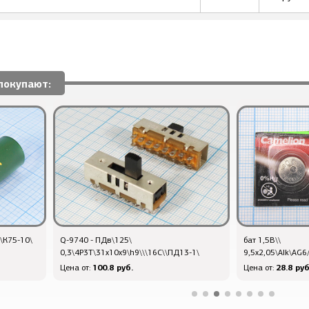
покупают:
\\К75-10\
Q-9740 - ПДв\125\
бат 1,5В\\
0,3\4P3T\31x10x9\h9\\\16C\\ПД13-1\
9,5x2,05\Alk\AG
100.8 руб.
28.8 руб
Цена от:
Цена от: