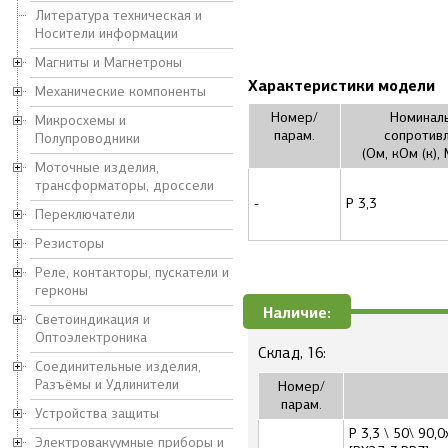
Литература техническая и
Носители информации
Магниты и Магнетроны
Характеристики модели
Механические компоненты
Номер/
Номинал
Микросхемы и
парам.
сопротив
Полупроводники
(Ом, кОм (к),
Моточные изделия,
трансформаторы, дроссели
-
Р 3,3
Переключатели
Резисторы
Реле, контакторы, пускатели и
герконы
Наличие:
Светоиндикация и
Оптоэлектроника
Склад, 16:
Соединительные изделия,
Разъёмы и Удлинители
Номер/
парам.
Устройства защиты
Р 3,3 \ 50\ 90
Электровакуумные приборы и