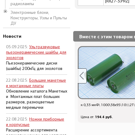
[RX27-3;PRZ]
радиолампы
Электронные блоки,
Конструкторы, Узлы и Пульты
ДУ
Новости
Вместе с этим товаром 
05.09.2025:
Ультразвуковые
пьезокерамические шайбы для
эхолотов
Пьезокерамические диски
(шайбы) 200кГц для эхолотов
22.08.2025:
Большие макетные
и монтажные платы
Обновление каталога Макетных
и Монтажных плат больших
размеров, разноцветные
Q-1297 - шт DIN\ 6P\каб\пл хвост\\AP-362-
к 0,33 мкФ\ 1000\38x95\10\\\2T
медные перемычки
D
93.6 руб.
194.4 руб.
Цена от:
Цена от:
22.08.2025:
Ножки приборные
и корпусные
Расширение ассортимента