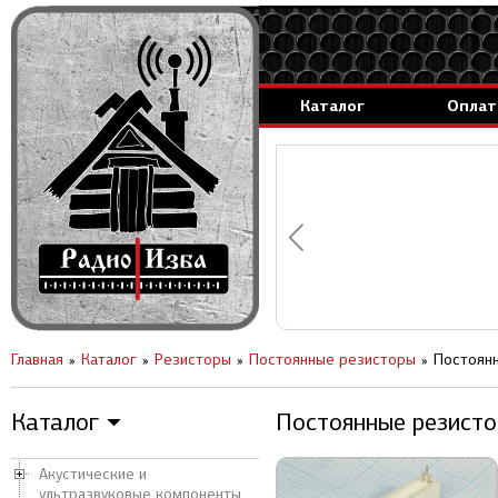
Каталог
Оплат
аммируемые генераторы.
вление за 1 день.
Главная
Каталог
Резисторы
Постоянные резисторы
Постоянн
Каталог
Постоянные резистор
▼
Акустические и
ультразвуковые компоненты