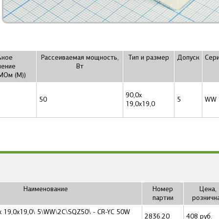
ьное
Рассеиваемая мощность,
Тип и размер
Допуск
Сер
ление
Вт
 МОм (М))
90,0x
50
5
WW
19,0x19,0
Наименование
Номер
Цена,
партии
розничн
,0x 19,0x19,0\ 5\WW\2C\SQZ50\ - CR-YC 50W
2836.20
408 руб.