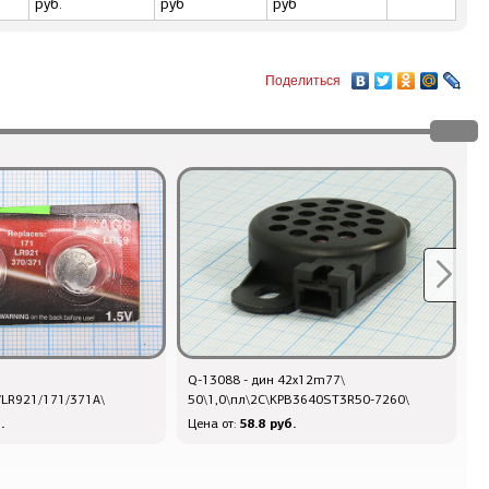
руб.
руб
руб
Поделиться
Q-13088 - дин 42x12m77\
1
6/LR921/171/371A\
50\1,0\пл\2C\KPB3640ST3R50-7260\
3
.
58.8 руб.
Цена от:
Ц