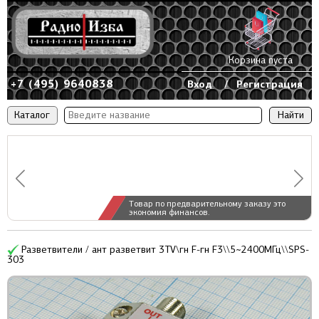
Корзина пуста
+7 (495) 9640838
Вход
/
Регистрация
Каталог
Товар по предварительному заказу это
экономия финансов.
Разветвители / ант разветвит 3TV\гн F-гн F3\\5~2400МГц\\SPS-
303