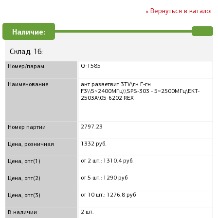
« Вернуться в каталог
Наличие:
Склад, 16:
Q-1585
Номер/парам.
Наименование
ант разветвит 3TV\гн F-гн
F3\\5~2400МГц\\SPS-303 - 5~2500МГц\EKT-
2503A\05-6202 REX
2797.23
Номер партии
1332 руб.
Цена, розничная
от 2 шт.: 1310.4 руб.
Цена, опт(1)
от 5 шт.: 1290 руб
Цена, опт(2)
от 10 шт.: 1276.8 руб
Цена, опт(3)
2 шт.
В наличии