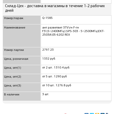
Склад-Цех - доставка в магазины в течение 1-2 рабочих
дней
Q-1585
Номер/парам.
Наименование
ант разветвит 3TV\гн F-гн
F3\\5~2400МГц\\SPS-303 - 5~2500МГц\EKT-
2503A\05-6202 REX
2797.23
Номер партии
1332 руб.
Цена, розничная
от 2 шт.: 1310.4 руб.
Цена, опт(1)
от 5 шт.: 1290 руб
Цена, опт(2)
от 10 шт.: 1276.8 руб
Цена, опт(3)
3 шт.
В наличии