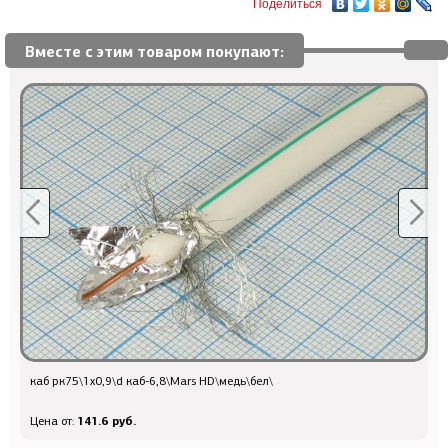
Поделиться
Вместе с этим товаром покупают:
каб рк75\1x0,9\d каб-6,8\Mars HD\медь\бел\
Q
141.6 руб.
Цена от:
Ц