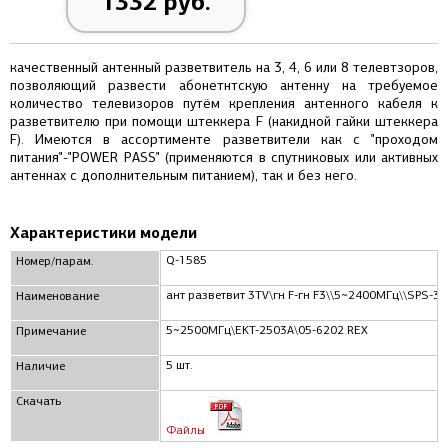
1332 руб.
качественный антенный разветвитель на 3, 4, 6 или 8 телевтзоров,
позволяющий развести абонетнтскую антенну на требуемое
количество телевизоров путём крепления антенного кабеля к
разветвителю при помощи штеккера F (накидной гайки штеккера
F). Имеются в ассортименте разветвители как с "проходом
питания"-"POWER PASS" (применяются в спутниковых или активных
антеннах с дополнительным питанием), так и без него.
Характеристики модели
Q-1585
Номер/парам.
ант разветвит 3TV\гн F-гн F3\\5~2400МГц\\SPS-30
Наименование
5~2500МГц\EKT-2503A\05-6202 REX
Примечание
5 шт.
Наличие
Скачать
Файлы