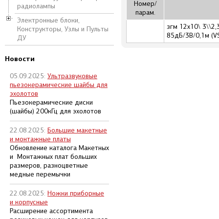
Номер/
радиолампы
парам.
Электронные блоки,
згм 12x10\ 3\\2
Конструкторы, Узлы и Пульты
85дБ/3В/0,1м (V
ДУ
Новости
05.09.2025:
Ультразвуковые
пьезокерамические шайбы для
эхолотов
Пьезокерамические диски
(шайбы) 200кГц для эхолотов
22.08.2025:
Большие макетные
и монтажные платы
Обновление каталога Макетных
и Монтажных плат больших
размеров, разноцветные
медные перемычки
22.08.2025:
Ножки приборные
и корпусные
Расширение ассортимента