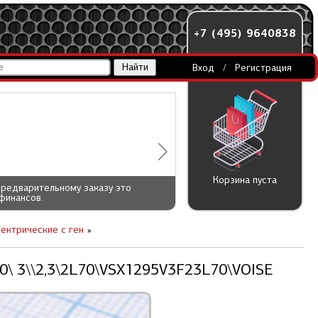
+7 (495) 9640838
Вход
/
Регистрация
Корзина пуста
предварительному заказу это
финансов.
лектрические c ген
10\ 3\\2,3\2L70\VSX1295V3F23L70\VOISE