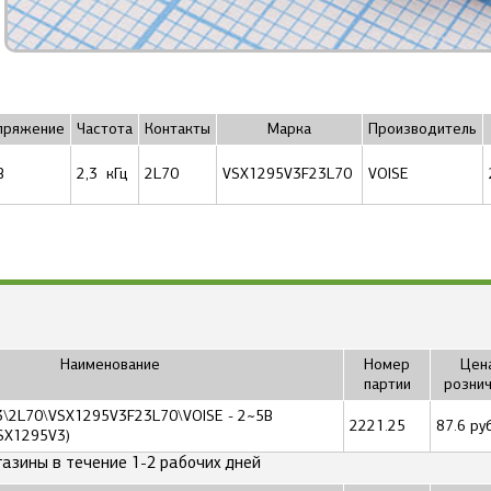
пряжение
Частота
Контакты
Марка
Производитель
В
2,3 кГц
2L70
VSX1295V3F23L70
VOISE
Наименование
Номер
Цена
партии
розни
,3\2L70\VSX1295V3F23L70\VOISE - 2~5В
2221.25
87.6 руб
SX1295V3)
газины в течение 1-2 рабочих дней