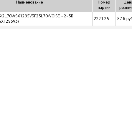
Наименование
Номер
Цена
партии
розни
,3\2L70\VSX1295V3F23L70\VOISE - 2~5В
2221.25
87.6 руб
SX1295V3)