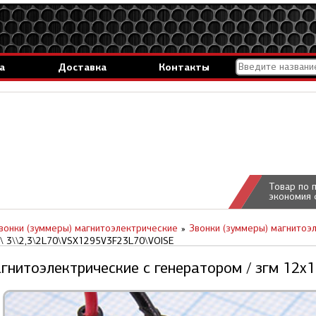
а
Доставка
Контакты
Товар по 
экономия 
вонки (зуммеры) магнитоэлектрические
Звонки (зуммеры) магнитоэ
0\ 3\\2,3\2L70\VSX1295V3F23L70\VOISE
агнитоэлектрические c генератором / згм 12x