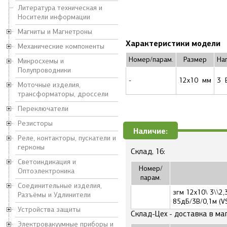
Литература техническая и
Носители информации
Магниты и Магнетроны
Характеристики модели
Механические компоненты
Номер/парам.
Размер
На
Микросхемы и
Полупроводники
-
12x10 мм
3 
Моточные изделия,
трансформаторы, дроссели
Переключатели
Резисторы
Наличие:
Реле, контакторы, пускатели и
герконы
Склад, 16:
Светоиндикация и
Номер/
Оптоэлектроника
парам.
Соединительные изделия,
згм 12x10\ 3\\2
Разъёмы и Удлинители
85дБ/3В/0,1м (V
Устройства защиты
Склад-Цех - доставка в ма
Электровакуумные приборы и