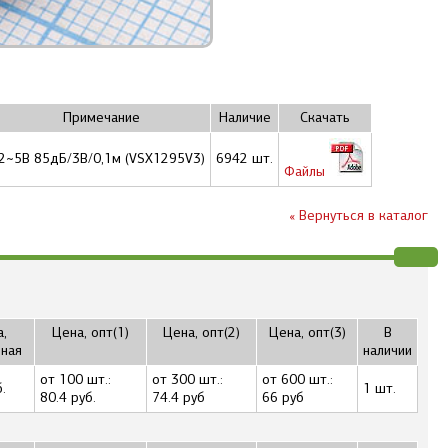
Примечание
Наличие
Скачать
2~5В 85дБ/3В/0,1м (VSX1295V3)
6942 шт.
Файлы
« Вернуться в каталог
,
Цена, опт(1)
Цена, опт(2)
Цена, опт(3)
В
чная
наличии
от 100 шт.:
от 300 шт.:
от 600 шт.:
.
1 шт.
80.4 руб.
74.4 руб
66 руб