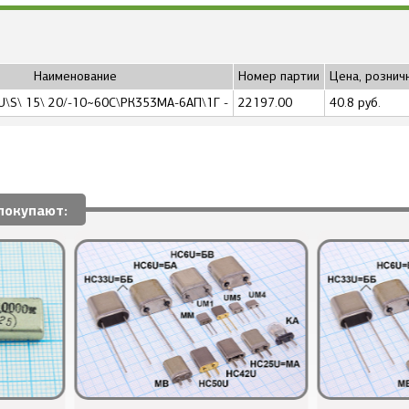
Наименование
Номер партии
Цена, рознич
U\S\ 15\ 20/-10~60C\РК353МА-6АП\1Г -
22197.00
40.8 руб.
покупают: