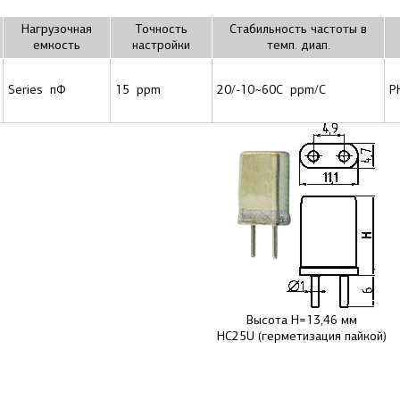
Нагрузочная
Точность
Стабильность частоты в
емкость
настройки
темп. диап.
Series пФ
15 ppm
20/-10~60C ppm/C
Р
Высота H=13,46 мм
HC25U (герметизация пайкой)