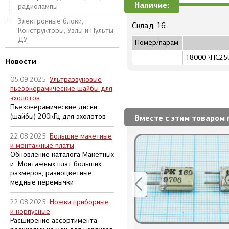
Наличие:
радиолампы
Электронные блоки,
Склад, 16:
Конструкторы, Узлы и Пульты
ДУ
Номер/парам.
18000 \HC25
Новости
05.09.2025:
Ультразвуковые
пьезокерамические шайбы для
эхолотов
Пьезокерамические диски
(шайбы) 200кГц для эхолотов
Вместе с этим товаром 
22.08.2025:
Большие макетные
и монтажные платы
Обновление каталога Макетных
и Монтажных плат больших
размеров, разноцветные
медные перемычки
22.08.2025:
Ножки приборные
и корпусные
Расширение ассортимента