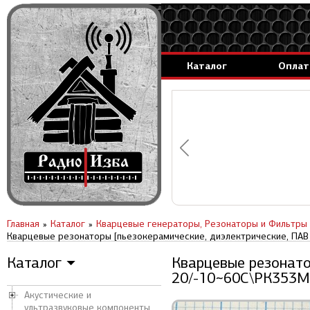
Каталог
Оплат
аммируемые генераторы.
вление за 1 день.
Главная
Каталог
Кварцевые генераторы, Резонаторы и Фильтры
Кварцевые резонаторы [пьезокерамические, диэлектрические, ПАВ 
Каталог
Кварцевые резонатор
▼
20/-10~60C\РК353М
Акустические и
ультразвуковые компоненты