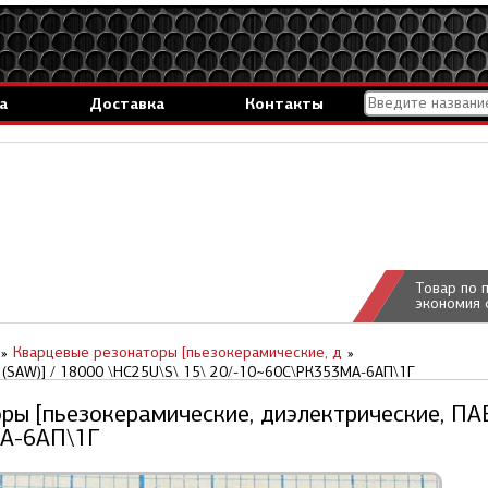
а
Доставка
Контакты
Товар по 
экономия 
Кварцевые резонаторы [пьезокерамические, д
(SAW)] / 18000 \HC25U\S\ 15\ 20/-10~60C\РК353МА-6АП\1Г
ы [пьезокерамические, диэлектрические, ПАВ
А-6АП\1Г