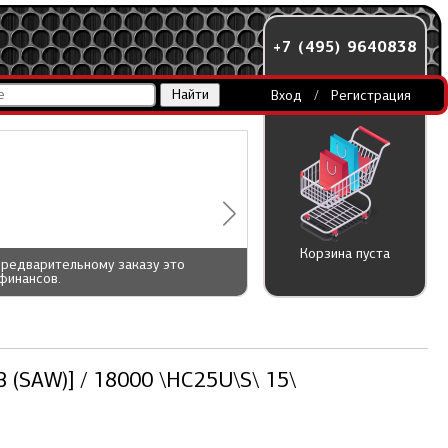
+7 (495) 9640838
Вход
/
Регистрация
Корзина пуста
предварительному заказу это
финансов.
 (SAW)] / 18000 \HC25U\S\ 15\