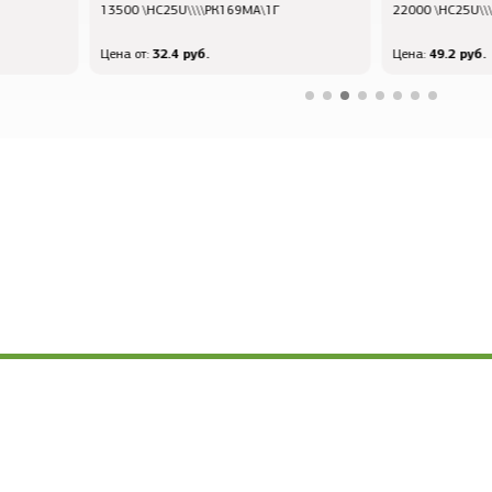
13500 \HC25U\\\\РК169МА\1Г
22000 \HC25U\\\
32.4 руб.
49.2 руб.
Цена от:
Цена: