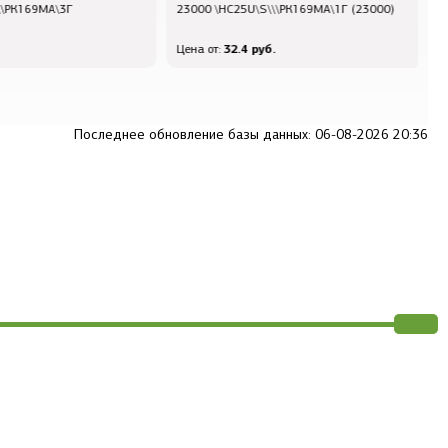
\РК169МА\3Г
23000 \HC25U\S\\\РК169МА\1Г (23000)
2
0
32.4 руб.
Цена от:
Ц
Последнее обновление базы данных: 06-08-2026 20:36