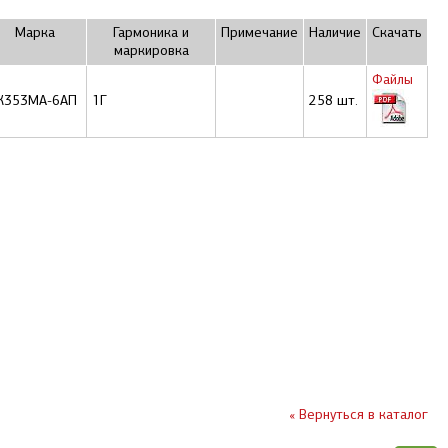
Маркa
Гармоника и
Примечание
Наличие
Скачать
маркировка
Файлы
К353МА-6АП
1Г
258 шт.
« Вернуться в каталог