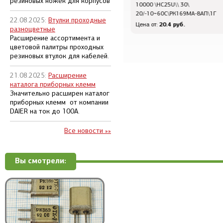
резиновых ножек для корпусов
8000 \HC25U\\ 15\
10000 \HC25U\\ 30\
20/-10~60C\РК169МА-6АП\1Г
20/-10~60C\РК169МА-8АП\1Г
22.08.2025:
Втулки проходные
24 руб.
20.4 руб.
Цена от:
Цена от:
разноцветные
Расширение ассортимента и
цветовой палитры проходных
резиновых втулок для кабелей.
21.08.2025:
Расширение
каталога приборных клемм
Значительно расширен каталог
приборных клемм от компании
DAIER на ток до 100А.
Все новости »»
Вы смотрели: