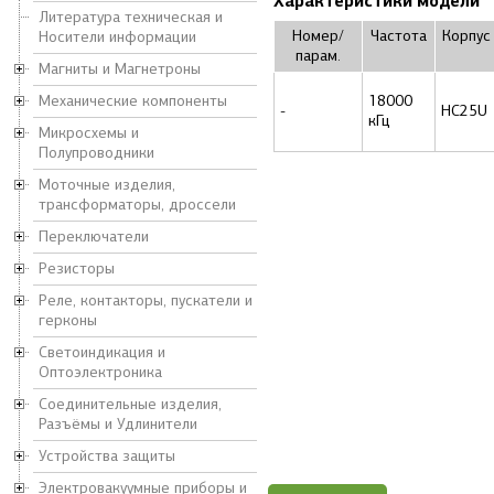
Характеристики модели
Литература техническая и
Номер/
Частота
Корпус
Носители информации
парам.
Магниты и Магнетроны
Механические компоненты
18000
-
HC25U
кГц
Микросхемы и
Полупроводники
Моточные изделия,
трансформаторы, дроссели
Переключатели
Резисторы
Реле, контакторы, пускатели и
герконы
Светоиндикация и
Оптоэлектроника
Соединительные изделия,
Разъёмы и Удлинители
Устройства защиты
Электровакуумные приборы и