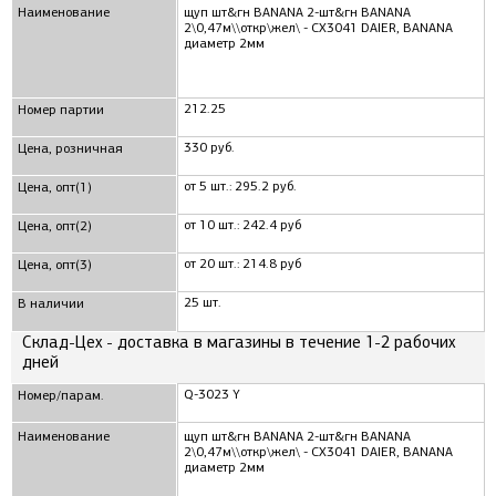
Наименование
щуп шт&гн BANANA 2-шт&гн BANANA
2\0,47м\\откр\жел\ - CX3041 DAIER, BANANA
диаметр 2мм
212.25
Номер партии
330 руб.
Цена, розничная
от 5 шт.: 295.2 руб.
Цена, опт(1)
от 10 шт.: 242.4 руб
Цена, опт(2)
от 20 шт.: 214.8 руб
Цена, опт(3)
25 шт.
В наличии
Склад-Цех - доставка в магазины в течение 1-2 рабочих
дней
Q-3023 Y
Номер/парам.
Наименование
щуп шт&гн BANANA 2-шт&гн BANANA
2\0,47м\\откр\жел\ - CX3041 DAIER, BANANA
диаметр 2мм