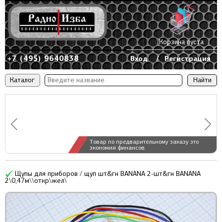
Корзина пуста
+7 (495) 9640838
Вход
/
Регистрация
Каталог
Товар по предварительному заказу это
экономия финансов.
Щупы для приборов / щуп шт&гн BANANA 2-шт&гн BANANA
2\0,47м\\откр\жел\