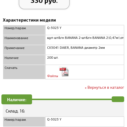
330 руб.
Характеристики модели
Q-3023 Y
Номер/парам.
щуп шт&гн BANANA 2-шт&гн BANANA 2\0,47м\\откр
Наименование
CX3041 DAIER, BANANA диаметр 2мм
Примечание
200 шт.
Наличие
Скачать
Файлы
« Вернуться в каталог
Наличие:
Склад, 16:
Q-3023 Y
Номер/парам.