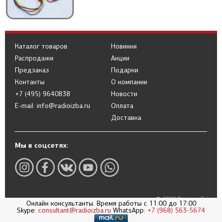
Каталог товаров
Новинки
Распродажи
Акции
Предзаказ
Подарки
Контакты
О компании
+7 (495) 9640838
Новости
E-mail: info@radioizba.ru
Оплата
Доставка
Мы в соцсетях:
© 2026 Радиоизба
Онлайн консультанты. Время работы с 11:00 до 17:00
Политика в отношении обработки
Skype:
consultant@radioizba.ru
WhatsApp:
+7 (968) 563-5674
персональных данных