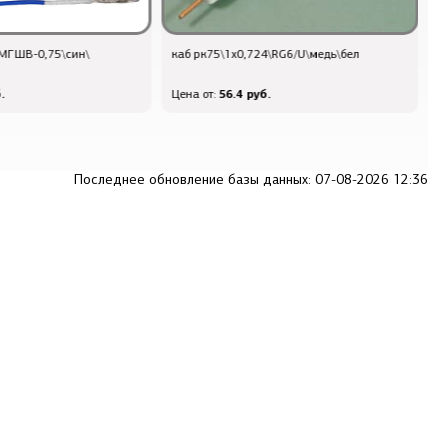
4\RG6/U\медь\бел
каб в/пара FTP-4\8-7x0,16\\экран\CAT-
к
5E\\многожил\
.
114 руб.
Цена от:
Ц
Последнее обновление базы данных: 07-08-2026 12:36