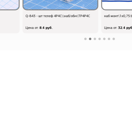
\TP4P4C
каб монт\1x0,75\МГШВ-0,75\син\
каб рк75\1x0,72
32.4 руб.
56.4 руб
Цена от:
Цена от: