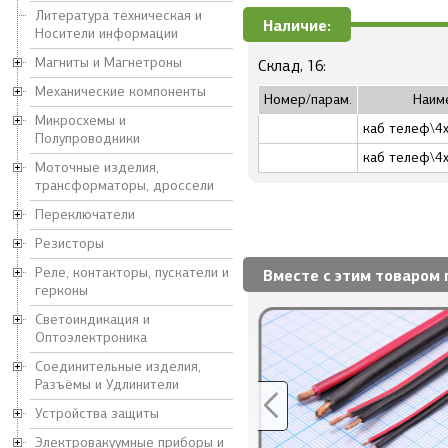
Литература техническая и
Наличие:
Носители информации
Магниты и Магнетроны
Склад, 16:
Механические компоненты
Номер/парам.
Наим
Микросхемы и
каб телеф\4x
Полупроводники
каб телеф\4x
Моточные изделия,
трансформаторы, дроссели
Переключатели
Резисторы
Реле, контакторы, пускатели и
Вместе с этим товаром 
герконы
Светоиндикация и
Оптоэлектроника
Соединительные изделия,
Разъёмы и Удлинители
Устройства защиты
Электровакуумные приборы и