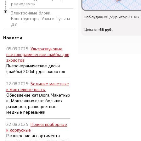
радиолампы
Электронные блоки,
каб аудио\2x1,5\кр чер\SCC-RB
Q-843 - шт телеф 4P4C\\каб/обж
Конструкторы, Узлы и Пульты
ДУ
66 руб.
8.4 руб.
Цена от:
Цена от:
Новости
05.09.2025:
Ультразвуковые
пьезокерамические шайбы для
эхолотов
Пьезокерамические диски
(шайбы) 200кГц для эхолотов
22.08.2025:
Большие макетные
и монтажные платы
Обновление каталога Макетных
и Монтажных плат больших
размеров, разноцветные
медные перемычки
22.08.2025:
Ножки приборные
и корпусные
Расширение ассортимента