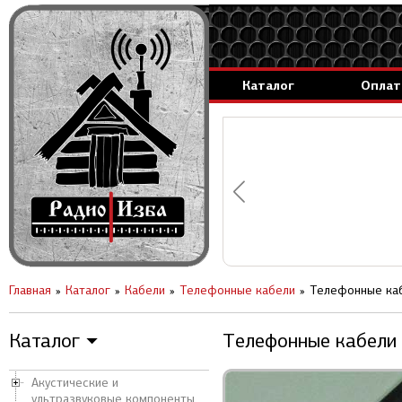
Каталог
Оплат
аммируемые генераторы.
вление за 1 день.
Главная
Каталог
Кабели
Телефонные кабели
Телефонные каб
Каталог
Телефонные кабели 
▼
Акустические и
ультразвуковые компоненты