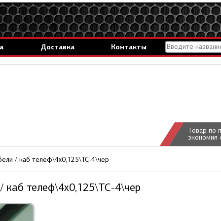
а
Доставка
Контакты
Товар по 
экономия 
ели / каб телеф\4x0,125\ТС-4\чер
/ каб телеф\4x0,125\ТС-4\чер