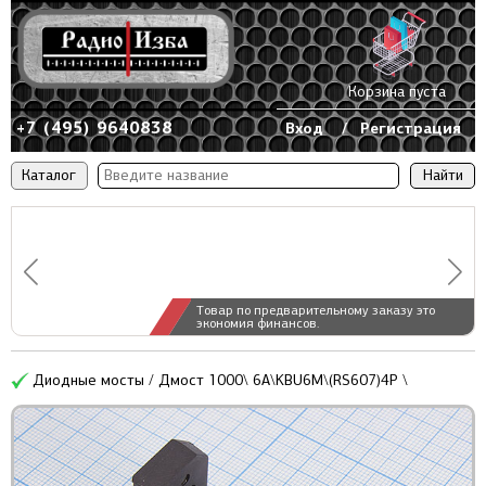
Корзина пуста
+7 (495) 9640838
Вход
/
Регистрация
Каталог
Товар по предварительному заказу это
экономия финансов.
Диодные мосты / Дмост 1000\ 6А\KBU6M\(RS607)4P \