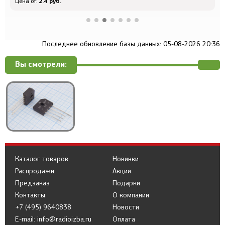
2.4 руб.
Цена от:
Ц
Последнее обновление базы данных: 05-08-2026 20:36
Вы смотрели:
Каталог товаров
Новинки
Распродажи
Акции
Предзаказ
Подарки
Контакты
О компании
+7 (495) 9640838
Новости
E-mail: info@radioizba.ru
Оплата