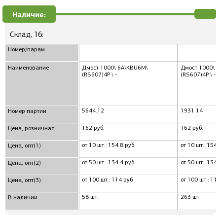
Наличие:
Склад, 16:
Номер/парам.
Наименование
Дмост 1000\ 6А\KBU6M\
Дмост 1000\ 
(RS607)4P \ -
(RS607)4P \ -
5644.12
1931.14
Номер партии
162 руб.
162 руб.
Цена, розничная
от 10 шт.: 154.8 руб.
от 10 шт.: 154.
Цена, опт(1)
от 50 шт.: 134.4 руб
от 50 шт.: 134.
Цена, опт(2)
от 100 шт.: 114 руб
от 100 шт.: 114
Цена, опт(3)
58 шт.
263 шт.
В наличии