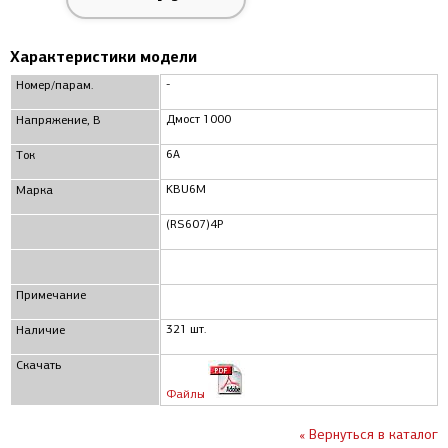
Характеристики модели
-
Номер/парам.
Дмост 1000
Напряжение, В
6А
Ток
KBU6M
Марка
(RS607)4P
Примечание
321 шт.
Наличие
Скачать
Файлы
« Вернуться в каталог