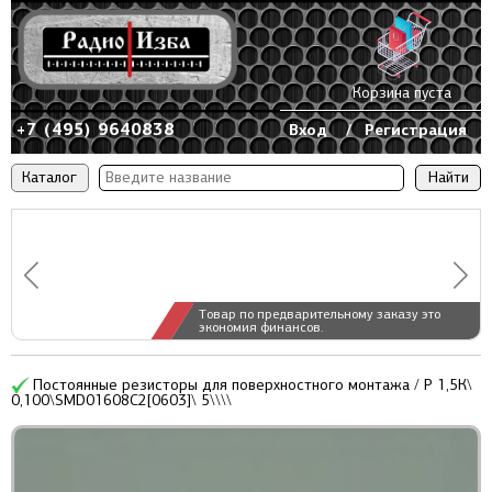
Корзина пуста
+7 (495) 9640838
Вход
/
Регистрация
Каталог
Товар по предварительному заказу это
экономия финансов.
Постоянные резисторы для поверхностного монтажа / Р 1,5К\
0,100\SMD01608C2[0603]\ 5\\\\