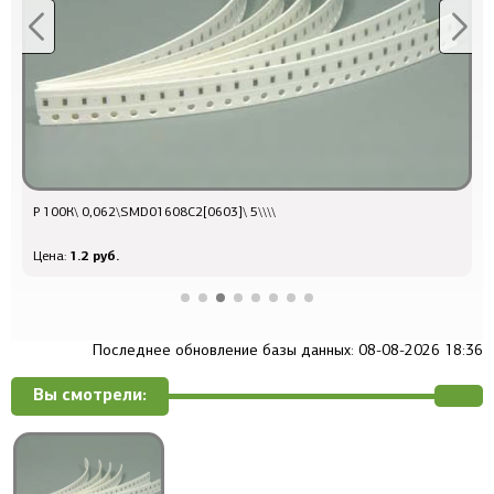
Р 100К\ 0,062\SMD01608C2[0603]\ 5\\\\
Р
1.2 руб.
Цена:
Ц
Последнее обновление базы данных: 08-08-2026 18:36
Вы смотрели: