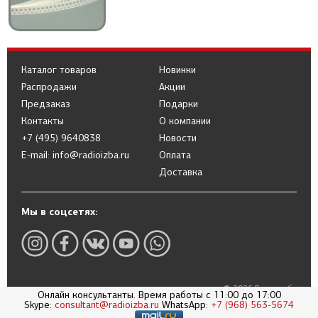
Каталог товаров
Новинки
Распродажи
Акции
Предзаказ
Подарки
Контакты
О компании
+7 (495) 9640838
Новости
E-mail: info@radioizba.ru
Оплата
Доставка
Мы в соцсетях:
© 2026 Радиоизба
Онлайн консультанты. Время работы с 11:00 до 17:00
Skype:
consultant@radioizba.ru
WhatsApp:
+7 (968) 563-5674
Политика в отношении обработки
персональных данных