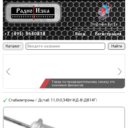
Корзина пуста
+7 (495) 9640838
Вход
/
Регистрация
Каталог
Товар по предварительному заказу это
экономия финансов.
Стабилитроны / Дстаб 11,0\0,34Вт\КД-8\Д814Г\