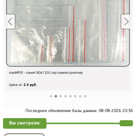
пак№03 - пакет 80x120\\\пр\замок\гриппер
Q-72
2.4 руб.
Цена от:
Цена
Последнее обновление базы данных: 08-08-2026 20:36
Вы смотрели: