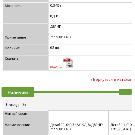
0,34Вт
Мощность
КД-8
Д814Г
7*г.\(Д814Г)
Примечание
62 шт.
Наличие
Скачать
Файлы
« Вернуться в каталог
Наличие:
Склад, 16:
Номер/парам.
Наименование
Дстаб 11,0\0,34Вт\КД-8\Д814Г\ -
Дстаб 11,0\0,
7*г.\(Д814Г)
7*г.\(Д814Г)