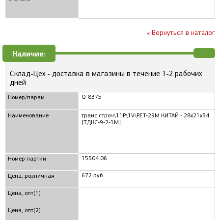
« Вернуться в каталог
Наличие:
Склад-Цех - доставка в магазины в течение 1-2 рабочих
дней
Q-8375
Номер/парам.
Наименование
транс строч\11P\1V\PET-29M КИТАЙ - 28х21х34
[ТДКС-9-2-1М]
15504.06
Номер партии
672 руб.
Цена, розничная
Цена, опт(1)
Цена, опт(2)