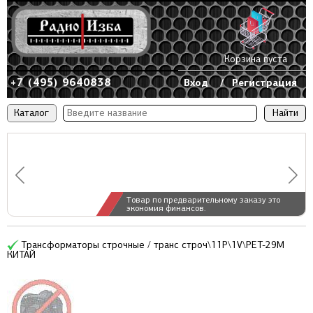
Корзина пуста
+7 (495) 9640838
Вход
/
Регистрация
Каталог
Товар по предварительному заказу это
экономия финансов.
Трансформаторы строчные / транс строч\11P\1V\PET-29M
КИТАЙ