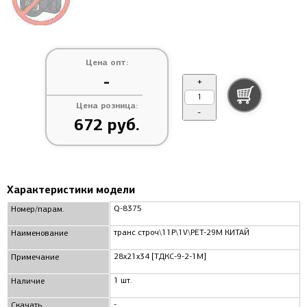
Цена опт:
-
+
Цена розница:
-
672 руб.
Характеристики модели
Q-8375
Номер/парам.
транс строч\11P\1V\PET-29M КИТАЙ
Наименование
28х21х34 [ТДКС-9-2-1М]
Примечание
1 шт.
Наличие
-
Скачать