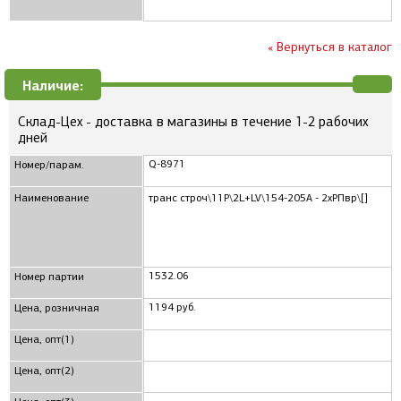
« Вернуться в каталог
Наличие:
Склад-Цех - доставка в магазины в течение 1-2 рабочих
дней
Q-8971
Номер/парам.
Наименование
транс строч\11P\2L+LV\154-205A - 2xРПвр\[]
1532.06
Номер партии
1194 руб.
Цена, розничная
Цена, опт(1)
Цена, опт(2)