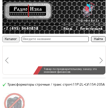
Корзина пуста
+7 (495) 9640838
Вход
/
Регистрация
Каталог
Товар по предварительному заказу это
экономия финансов.
Трансформаторы строчные / транс строч\11P\2L+LV\154-205A