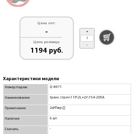
Цена опт:
-
+
Цена розница:
-
1194 руб.
Характеристики модели
Q-8971
Номер/парам.
транс строч\11P\2L+LV\154-205A
Наименование
2xРПвр\[]
Примечание
6 шт.
Наличие
-
Скачать