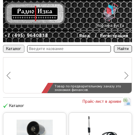
Корзина пуста
+7 (495) 9640838
Вход
/
Регистрация
Каталог
Товар по предварительному заказу это
экономия финансов.
Прайс-лист в архиве
Каталог