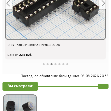
Q-89 - пан DIP \28HP 2,54\узк\\SCS-28P
д
22.8 руб.
Цена от:
Ц
Последнее обновление базы данных: 08-08-2026 20:36
Вы смотрели: