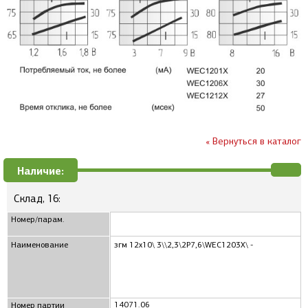
« Вернуться в каталог
Наличие:
Склад, 16:
Номер/парам.
Наименование
згм 12x10\ 3\\2,3\2P7,6\WEC1203X\ -
14071.06
Номер партии