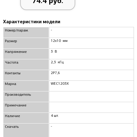
74.4 руб.
Характеристики модели
-
Номер/парам.
12x10 мм
Размер
3 В
Напряжение
2,3 кГц
Частота
2P7,6
Контакты
WEC1203X
Марка
Производитель
Примечание
4 шт.
Наличие
-
Скачать