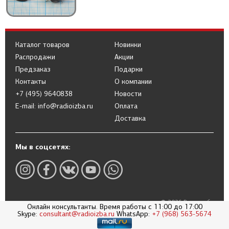
Каталог товаров
Новинки
Распродажи
Акции
Предзаказ
Подарки
Контакты
О компании
+7 (495) 9640838
Новости
E-mail: info@radioizba.ru
Оплата
Доставка
Мы в соцсетях:
© 2026 Радиоизба
Онлайн консультанты. Время работы с 11:00 до 17:00
Skype:
consultant@radioizba.ru
WhatsApp:
+7 (968) 563-5674
Политика в отношении обработки
персональных данных