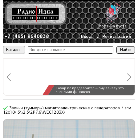
Корзина пуста
+7 (495) 9640838
Вход
/
Регистрация
Каталог
Товар по предварительному заказу это
экономия финансов.
Звонки (зуммеры) магнитоэлектрические c генератором / згм
12x10\ 3\\2,3\2P7,6\WEC1203X\