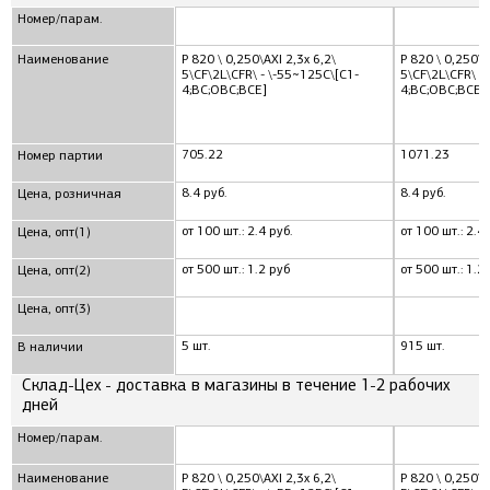
Номер/парам.
Наименование
Р 820 \ 0,250\AXI 2,3x 6,2\
Р 820 \ 0,250\A
5\CF\2L\CFR\ - \-55~125C\[С1-
5\CF\2L\CFR\ -
4;ВС;ОВС;ВСЕ]
4;ВС;ОВС;ВСЕ]
705.22
1071.23
Номер партии
8.4 руб.
8.4 руб.
Цена, розничная
от 100 шт.: 2.4 руб.
от 100 шт.: 2.4 
Цена, опт(1)
от 500 шт.: 1.2 руб
от 500 шт.: 1.2
Цена, опт(2)
Цена, опт(3)
5 шт.
915 шт.
В наличии
Склад-Цех - доставка в магазины в течение 1-2 рабочих
дней
Номер/парам.
Наименование
Р 820 \ 0,250\AXI 2,3x 6,2\
Р 820 \ 0,250\A