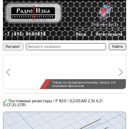
Корзина пуста
+7 (495) 9640838
Вход
/
Регистрация
Каталог
Товар по предварительному заказу это
экономия финансов.
Постоянные резисторы / Р 820 \ 0,250\AXI 2,3x 6,2\
5\CF\2L\CFR\