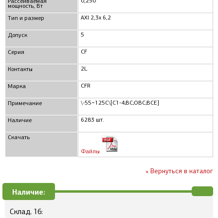
0,250
Рассеиваемая
мощность, Вт
AXI 2,3x 6,2
Тип и размер
5
Допуск
CF
Серия
2L
Контакты
CFR
Марка
\-55~125C\[С1-4;ВС;ОВС;ВСЕ]
Примечание
6283 шт.
Наличие
Скачать
Файлы
« Вернуться в каталог
Наличие:
Склад, 16: