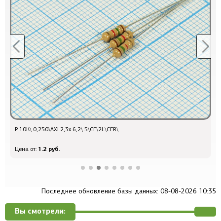
Р 10К\ 0,250\AXI 2,3x 6,2\ 5\CF\2L\CFR\
Р
1.2 руб.
Цена от:
Ц
Последнее обновление базы данных: 08-08-2026 10:35
Вы смотрели: