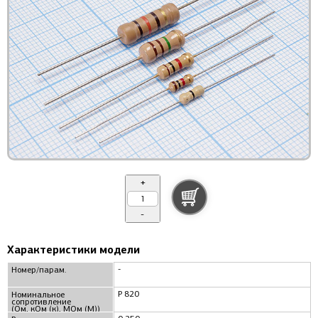
+
-
Характеристики модели
-
Номер/парам.
Р 820
Номинальное
сопротивление
(Ом, кОм (к), МОм (М))