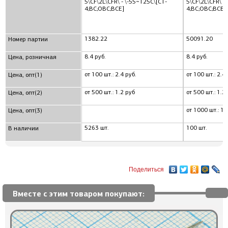
5\CF\2L\CFR\ - \-55~125C\[С1-
5\CF\2L\CFR\ -
4;ВС;ОВС;ВСЕ]
4;ВС;ОВС;ВСЕ]
1382.22
50091.20
Номер партии
8.4 руб.
8.4 руб.
Цена, розничная
от 100 шт.: 2.4 руб.
от 100 шт.: 2.4 
Цена, опт(1)
от 500 шт.: 1.2 руб
от 500 шт.: 1.2
Цена, опт(2)
от 1000 шт.: 1.
Цена, опт(3)
5263 шт.
100 шт.
В наличии
Поделиться
Вместе с этим товаром покупают: